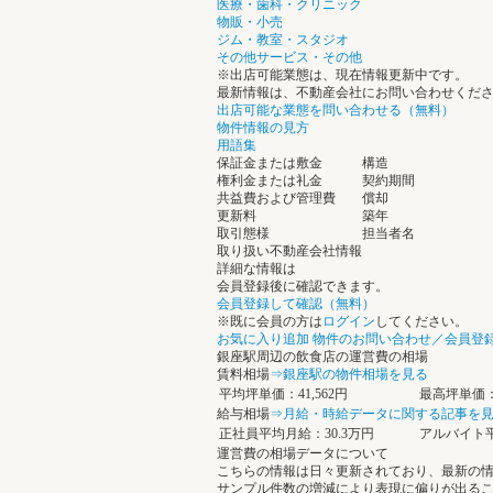
医療・歯科・クリニック
物販・小売
ジム・教室・スタジオ
その他サービス・その他
※出店可能業態は、現在情報更新中です。
最新情報は、不動産会社にお問い合わせくだ
出店可能な業態を問い合わせる（無料）
物件情報の見方
用語集
保証金または敷金
構造
権利金または礼金
契約期間
共益費および管理費
償却
更新料
築年
取引態様
担当者名
取り扱い不動産会社情報
詳細な情報は
会員登録後に確認できます。
会員登録して確認（無料）
※既に会員の方は
ログイン
してください。
お気に入り追加
物件のお問い合わせ／会員登
銀座駅周辺の飲食店の運営費の相場
賃料相場
⇒銀座駅の物件相場を見る
平均坪単価：41,562円
最高坪単価：9
給与相場
⇒月給・時給データに関する記事を
正社員平均月給：30.3万円
アルバイト平
運営費の相場データについて
こちらの情報は日々更新されており、最新の
サンプル件数の増減により表現に偏りが出る