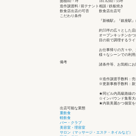
面積m
・坪
181.82m
/ 55坪
2
2
造作譲渡料 / 前テナント
相談 / 鉄板焼き
飲食店出店の可否
飲食店出店可
こだわり条件
『新橋駅』『銀座駅』
約55坪の広々とした店
オープンキッチンかつ
目の前で調理するライ
お仕事帰りの方々や、
様々なシーンでの利用
備考
諸条件等、お気軽にお
※造作譲渡手数料：売却
※更新事務手数料：新賃
★同ビル内高級路線の
☆インバウンド集客大
★内装美麗かつ個室を
出店可能な業態
重飲食
軽飲食
バー・クラブ
美容室・理容室
サロン（マッサージ・エステ・ネイルなど）