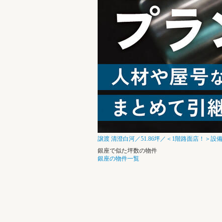
譲渡
清澄白河／51.86坪／＜1階路面店！＞設備美麗
銀座で似た坪数の物件
銀座の物件一覧