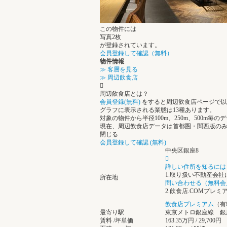
この物件には
写真2枚
が登録されています。
会員登録して確認（無料）
物件情報
≫ 客層を見る
≫ 周辺飲食店
周辺飲食店とは？
会員登録(無料)
をすると周辺飲食店ページで以
グラフに表示される業態は13種あります。
対象の物件から半径100m、250m、500m毎
現在、周辺飲食店データは首都圏・関西版の
閉じる
会員登録して確認 (無料)
中央区銀座8
詳しい住所を知るには
1.取り扱い不動産会
所在地
問い合わせる（無料会
2.飲食店.COMプレ
飲食店プレミアム
（有
最寄り駅
東京メトロ銀座線 銀座 
賃料 /坪単価
163.35万円 / 29,700円