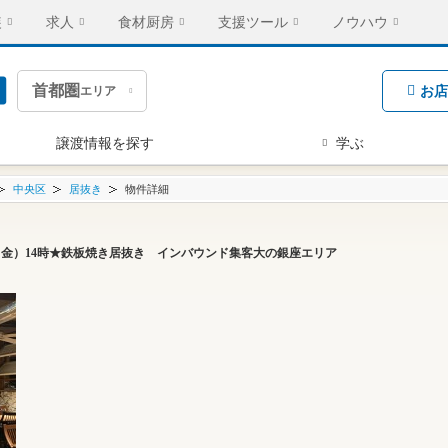
装
求人
食材厨房
支援ツール
ノウハウ
首都圏
お店
エリア
譲渡情報を探す
学ぶ
中央区
居抜き
物件詳細
12日（金）14時★鉄板焼き居抜き インバウンド集客大の銀座エリア