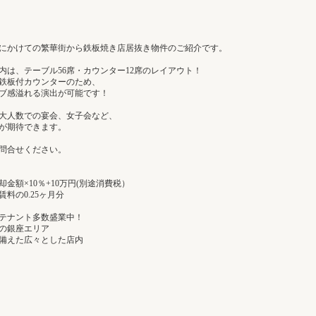
にかけての繁華街から鉄板焼き店居抜き物件のご紹介です。
内は、テーブル56席・カウンター12席のレイアウト！
鉄板付カウンターのため、
ブ感溢れる演出が可能です！
大人数での宴会、女子会など、
が期待できます。
問合せください。
金額×10％+10万円(別途消費税）
料の0.25ヶ月分
テナント多数盛業中！
の銀座エリア
備えた広々とした店内