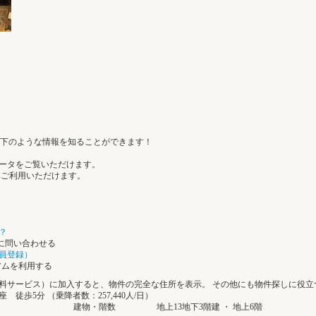
下のような情報を知ることができます！
のデータをご覧いただけます。
みご利用いただけます。
？
社に問い合わせる
員登録）
ミアムを利用する
料サービス）に加入すると、物件の完全な住所を表示。 その他にも物件探しに役立
徒歩5分 （乗降者数：257,440人/日）
建物・階数
地上13地下3階建 ・ 地上6階