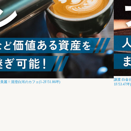
譲渡
白金台
！清澄白河のカフェ(1-2F/51.86坪)
1F/53.47坪)