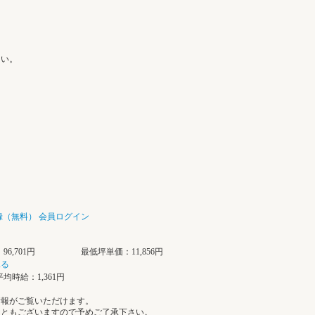
さい。
録（無料）
会員ログイン
6,701円
最低坪単価：11,856円
見る
均時給：1,361円
情報がご覧いただけます。
こともございますので予めご了承下さい。