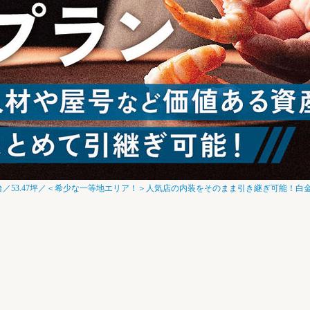
／53.47坪／＜希少な一等地エリア！＞人気店の内装をそのまま引き継ぎ可能！白金