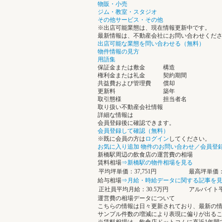
物販・小売
ジム・教室・スタジオ
その他サービス・その他
※出店可能業態は、現在情報更新中です。
最新情報は、不動産会社にお問い合わせくだ
出店可能な業態を問い合わせる（無料）
物件情報の見方
用語集
保証金または敷金
構造
権利金または礼金
契約期間
共益費および管理費
償却
更新料
築年
取引態様
担当者名
取り扱い不動産会社情報
詳細な情報は
会員登録後に確認できます。
会員登録して確認（無料）
※既に会員の方は
ログイン
してください。
お気に入り追加
物件のお問い合わせ／会員登
新橋駅周辺の飲食店の運営費の相場
賃料相場
⇒新橋駅の物件相場を見る
平均坪単価：37,751円
最高坪単価：9
給与相場
⇒月給・時給データに関する記事を
正社員平均月給：30.5万円
アルバイト平
運営費の相場データについて
こちらの情報は日々更新されており、最新の
サンプル件数の増減により表現に偏りが出る