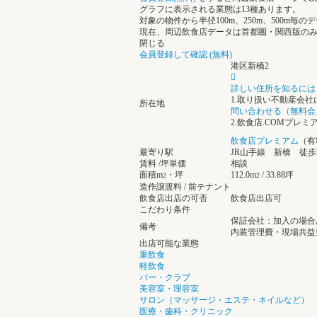
グラフに表示される業態は13種あります。
対象の物件から半径100m、250m、500m毎
現在、周辺飲食店データは首都圏・関西版の
閉じる
会員登録して確認 (無料)
港区新橋2
詳しい住所を知るには
1.取り扱い不動産会
所在地
問い合わせる（無料会
2.飲食店.COMプレ
飲食店プレミアム
（有
最寄り駅
JR山手線 新橋 徒歩3
賃料 /坪単価
相談
面積m
・坪
112.0m
/ 33.88坪
2
2
造作譲渡料 / 前テナント
飲食店出店の可否
飲食店出店可
こだわり条件
保証会社：加入の場合
備考
内装管理費・現場共益
出店可能な業態
重飲食
軽飲食
バー・クラブ
美容室・理容室
サロン（マッサージ・エステ・ネイルなど）
医療・歯科・クリニック