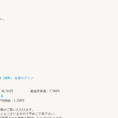
さい。
録（無料）
会員ログイン
6,701円
最低坪単価：7,700円
見る
均時給：1,358円
情報がご覧いただけます。
こともございますので予めご了承下さい。