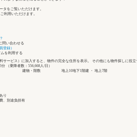
のデータをご覧いただけます。
みご利用いただけます。
？
社に問い合わせる
員登録）
ミアムを利用する
料サービス）に加入すると、物件の完全な住所を表示。 その他にも物件探しに役立
分 （乗降者数：556,668人/日）
建物・階数
地上10地下1階建 ・ 地上7階
あり
費、別途負担有