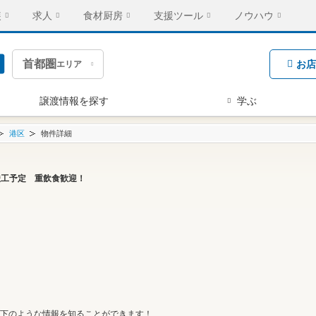
装
求人
食材厨房
支援ツール
ノウハウ
首都圏
お店
エリア
譲渡情報を探す
学ぶ
港区
物件詳細
末竣工予定 重飲食歓迎！
下のような情報を知ることができます！