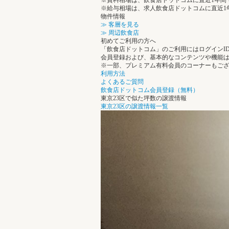
※賃料相場は、飲食店ドットコムに直近1年間
※給与相場は、求人飲食店ドットコムに直近1
物件情報
≫ 客層を見る
≫ 周辺飲食店
初めてご利用の方へ
「飲食店ドットコム」のご利用にはログインI
会員登録および、基本的なコンテンツや機能
※一部、プレミアム有料会員のコーナーもご
利用方法
よくあるご質問
飲食店ドットコム会員登録（無料）
東京23区で似た坪数の譲渡情報
東京23区の譲渡情報一覧