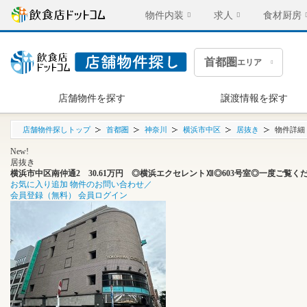
物件内装
求人
食材厨房
首都圏
エリア
店舗物件を探す
譲渡情報を探す
店舗物件探しトップ
首都圏
神奈川
横浜市中区
居抜き
物件詳細
New!
居抜き
横浜市中区南仲通2 30.61万円 ◎横浜エクセレントⅫ◎603号室◎一度ご覧く
お気に入り追加
物件のお問い合わせ／
会員登録（無料）
会員ログイン