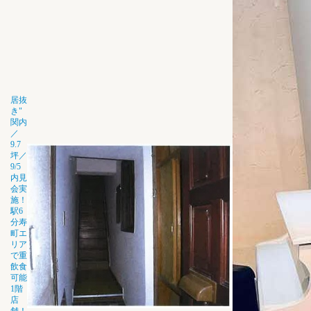
居抜
き"
関内
／
9.7
坪／
9/5
内見
会実
施！
駅6
分寿
町エ
リア
で重
飲食
可能
1階
店