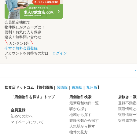
会員限定機能
で
物件探し
が
スムーズ
に
！
便利！
お気に入り保存
速攻！
無料問い合わせ
カンタン1分
今すぐ無料会員登録
アカウントをお持ちの方は
ログイン
飲食店ドットコム 【
首都圏版
|
関西版
|
東海版
|
九州版
】
「店舗物件を探す」トップ
店舗物件検索
居抜き・譲
最新店舗物件一覧
登録不動産
駅から探す
譲渡情報と
会員登録
地域から探す
譲渡情報一
初めての方へ
乗降客数から探す
譲渡成功事
マイページについて
人気駅から探す
物件の見方