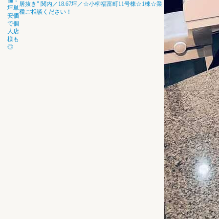
舗！
居抜き"
関内／18.67坪／☆小柳福富町11号棟☆1棟☆業
坪単
種ご相談ください！
安価
で個
人店
様も
◎