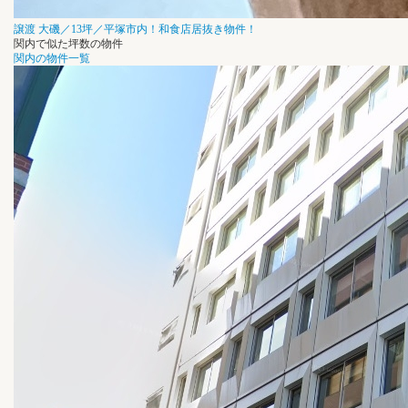
譲渡
大磯／13坪／平塚市内！和食店居抜き物件！
関内で似た坪数の物件
関内の物件一覧