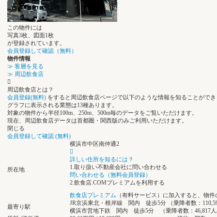
この物件には
写真3枚
、
図面1枚
が登録されています。
会員登録して確認（無料）
物件情報
≫ 客層を見る
≫ 周辺飲食店
周辺飲食店とは？
会員登録(無料)
をすると周辺飲食店ページで以下のような情報を知ることができ
グラフに表示される業態は13種あります。
対象の物件から半径100m、250m、500m毎のデータをご覧いただけます。
現在、周辺飲食店データは首都圏・関西版のみご利用いただけます。
閉じる
会員登録して確認 (無料)
横浜市中区南仲通2
詳しい住所を知るには？
1.取り扱い不動産会社に問い合わせる
所在地
問い合わせる（無料会員登録）
2.飲食店.COMプレミアムを利用する
飲食店プレミアム
（有料サービス）に加入すると、物件
JR京浜東北・根岸線 関内 徒歩5分 （乗降者数：110,59
最寄り駅
横浜市営地下鉄 関内 徒歩5分 （乗降者数：46,817人