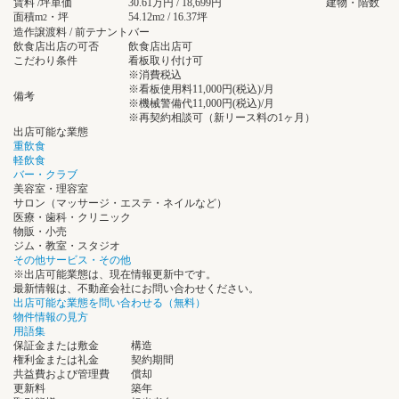
賃料 /坪単価
30.61万円 / 18,699円
建物・階数
面積m
・坪
54.12m
/ 16.37坪
2
2
造作譲渡料 / 前テナント
バー
飲食店出店の可否
飲食店出店可
こだわり条件
看板取り付け可
※消費税込
※看板使用料11,000円(税込)/月
備考
※機械警備代11,000円(税込)/月
※再契約相談可（新リース料の1ヶ月）
出店可能な業態
重飲食
軽飲食
バー・クラブ
美容室・理容室
サロン（マッサージ・エステ・ネイルなど）
医療・歯科・クリニック
物販・小売
ジム・教室・スタジオ
その他サービス・その他
※出店可能業態は、現在情報更新中です。
最新情報は、不動産会社にお問い合わせください。
出店可能な業態を問い合わせる（無料）
物件情報の見方
用語集
保証金または敷金
構造
権利金または礼金
契約期間
共益費および管理費
償却
更新料
築年