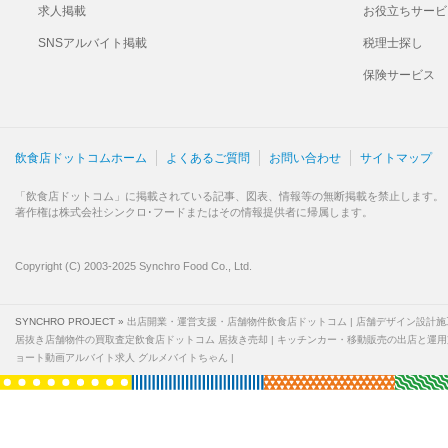
求人掲載
お役立ちサービ
SNSアルバイト掲載
税理士探し
保険サービス
飲食店ドットコムホーム
よくあるご質問
お問い合わせ
サイトマップ
「飲食店ドットコム」に掲載されている記事、図表、情報等の無断掲載を禁止します。
著作権は株式会社シンクロ･フードまたはその情報提供者に帰属します。
Copyright (C) 2003-2025 Synchro Food Co., Ltd.
SYNCHRO PROJECT »
出店開業・運営支援・店舗物件飲食店ドットコム
店舗デザイン設計施
居抜き店舗物件の買取査定飲食店ドットコム 居抜き売却
キッチンカー・移動販売の出店と運用
ョート動画アルバイト求人 グルメバイトちゃん