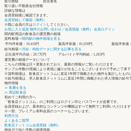
取引態様
担当者名
取り扱い不動産会社情報
詳細な情報は
会員登録後に確認できます。
会員登録して確認（無料）
※既に会員の方は
ログイン
してください。
お気に入り追加
物件のお問い合わせ／会員登録（無料）
会員ログイン
関内駅周辺の飲食店の運営費の相場
賃料相場
⇒関内駅の物件相場を見る
平均坪単価：19,410円
最高坪単価：81,659円
最低坪単価：6
給与相場
⇒月給・時給データに関する記事を見る
正社員平均月給：28.7万円
アルバイト平均時給：1,265円
運営費の相場データについて
こちらの情報は日々更新されており、最新の情報がご覧いただけます。
サンプル件数の増減により表現に偏りが出ることもございますので予めご了承下
※賃料相場は、飲食店ドットコムに直近1年間で掲載された物件を集計したもの
※給与相場は、求人飲食店ドットコムに直近1年間に掲載された求人情報の給与
物件情報
≫ 客層を見る
≫ 周辺飲食店
初めてご利用の方へ
「飲食店ドットコム」のご利用にはログインIDとパスワードが必要です。
会員登録および、基本的なコンテンツや機能はすべて無料でご利用いただけます
※一部、プレミアム有料会員のコーナーもございます。
利用方法
よくあるご質問
飲食店ドットコム会員登録（無料）
神奈川で似た坪数の譲渡情報