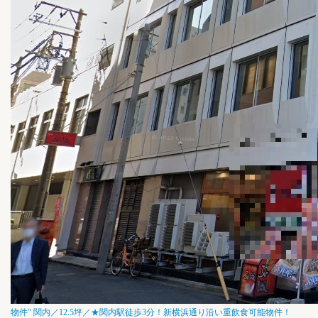
物件"
関内／12.5坪／★関内駅徒歩3分！新横浜通り沿い重飲食可能物件！