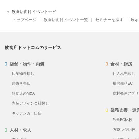
飲食店向けイベントナビ
トップページ
飲食店向けイベント一覧
セミナーを探す
展示
飲食店ドットコムのサービス
店舗・物件・内装
食材・厨房
店舗物件探し
仕入れ先探し
居抜き売却
厨房備品EC
飲食店のM&A
食材発注アプリ Pl
内装デザイン会社探し
業務支援・運
キッチンカー出店
飲食FC比較
人材・求人
POSレジ比較