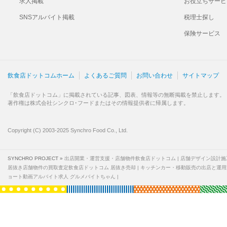
求人掲載
お役立ちサービ
SNSアルバイト掲載
税理士探し
保険サービス
飲食店ドットコムホーム
よくあるご質問
お問い合わせ
サイトマップ
「飲食店ドットコム」に掲載されている記事、図表、情報等の無断掲載を禁止します。
著作権は株式会社シンクロ･フードまたはその情報提供者に帰属します。
Copyright (C) 2003-2025 Synchro Food Co., Ltd.
SYNCHRO PROJECT »
出店開業・運営支援・店舗物件飲食店ドットコム
店舗デザイン設計施
居抜き店舗物件の買取査定飲食店ドットコム 居抜き売却
キッチンカー・移動販売の出店と運用
ョート動画アルバイト求人 グルメバイトちゃん