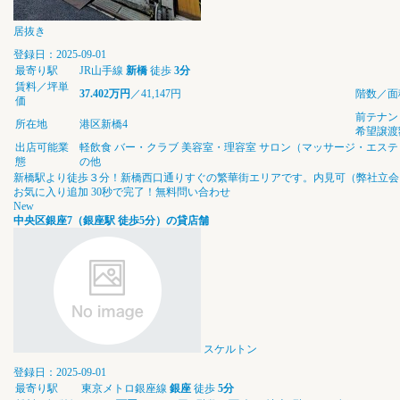
居抜き
登録日：2025-09-01
最寄り駅
JR山手線
新橋
徒歩
3分
賃料／坪単
37.402万円
／41,147円
階数／面
価
前テナン
所在地
港区新橋4
希望譲渡
出店可能業
軽飲食
バー・クラブ
美容室・理容室
サロン（マッサージ・エステ
態
の他
新橋駅より徒歩３分！新橋西口通りすぐの繁華街エリアです。内見可（弊社立会
お気に入り追加
30秒で完了！無料問い合わせ
New
中央区銀座7（銀座駅 徒歩5分）の貸店舗
スケルトン
登録日：2025-09-01
最寄り駅
東京メトロ銀座線
銀座
徒歩
5分