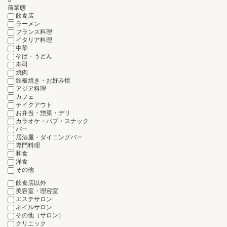
前業態
飲食店
ラーメン
フランス料理
イタリア料理
中華
そば・うどん
寿司
焼肉
鉄板焼き・お好み焼
アジア料理
カフェ
テイクアウト
お弁当・惣菜・デリ
カラオケ・パブ・スナック
バー
居酒屋・ダイニングバー
専門料理
和食
洋食
その他
飲食店以外
美容室・理容室
エステサロン
ネイルサロン
その他（サロン）
クリニック