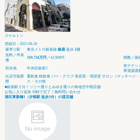
スケルトン
登録日：2025-08-26
最寄り駅
東京メトロ銀座線
銀座
徒歩
2分
賃料／坪単
319.734万円
／42,900円
階数／面
価
前テナン
所在地
中央区銀座5
希望譲渡
出店可能業
重飲食
軽飲食
バー・クラブ
美容室・理容室
サロン（マッサージ・
態
ス・その他
■銀座駅２分！ソニー通りとみゆき通りの角地空中階店舗
お気に入り追加
30秒で完了！無料問い合わせ
港区東新橋1（汐留駅 徒歩3分）の貸店舗