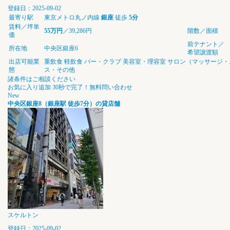
登録日：2025-09-02
最寄り駅
東京メトロ丸ノ内線
銀座
徒歩
5分
賃料／坪単
55万円
／39,286円
階数／面積
価
前テナント／
所在地
中央区銀座6
希望譲渡額
出店可能業
重飲食
軽飲食
バー・クラブ
美容室・理容室
サロン（マッサージ・
態
ス・その他
諸条件はご相談ください
お気に入り追加
30秒で完了！無料問い合わせ
New
中央区銀座8（銀座駅 徒歩7分）の貸店舗
スケルトン
登録日：2025-09-02