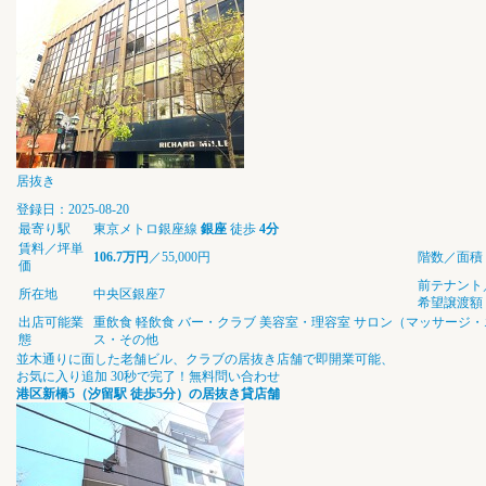
居抜き
登録日：2025-08-20
最寄り駅
東京メトロ銀座線
銀座
徒歩
4分
賃料／坪単
106.7万円
／55,000円
階数／面積
価
前テナント
所在地
中央区銀座7
希望譲渡額
出店可能業
重飲食
軽飲食
バー・クラブ
美容室・理容室
サロン（マッサージ・
態
ス・その他
並木通りに面した老舗ビル、クラブの居抜き店舗で即開業可能、
お気に入り追加
30秒で完了！無料問い合わせ
港区新橋5（汐留駅 徒歩5分）の居抜き貸店舗