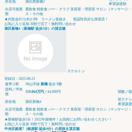
所在地
港区西新橋2
希望譲渡額
出店可能業
重飲食
軽飲食
バー・クラブ
美容室・理容室
サロン（マッサージ・
態
ス・その他
★内覧会9/11(木)11時 ラーメン居抜き 視認性良好な路面店！
お気に入り追加
30秒で完了！無料問い合わせ
港区新橋4（新橋駅 徒歩5分）の貸店舗
スケルトン
登録日：2025-08-23
最寄り駅
JR山手線
新橋
徒歩
5分
賃料／坪単
119.064万円
／44,000円
階数／面
価
前テナン
所在地
港区新橋4
希望譲渡
出店可能業
重飲食
軽飲食
バー・クラブ
美容室・理容室
サロン（マッサージ・
態
ス・その他
★新橋駅徒歩5分！2022年築物件！お気軽にお問い合わせください！
お気に入り追加
30秒で完了！無料問い合わせ
中央区銀座7（銀座駅 徒歩4分）の居抜き貸店舗