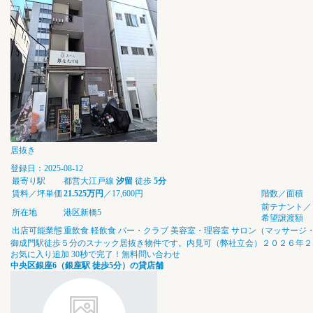
居抜き
登録日：2025-08-12
最寄り駅
都営大江戸線
汐留
徒歩
5分
賃料／坪単価
21.525万円
／17,600円
階数／面積
前テナント／
所在地
港区新橋5
希望譲渡額
出店可能業態
重飲食
軽飲食
バー・クラブ
美容室・理容室
サロン（マッサージ
御成門駅徒歩５分のスナック居抜き物件です。内見可（弊社立会）２０２６年２
お気に入り追加
30秒で完了！無料問い合わせ
中央区銀座6（銀座駅 徒歩5分）の貸店舗