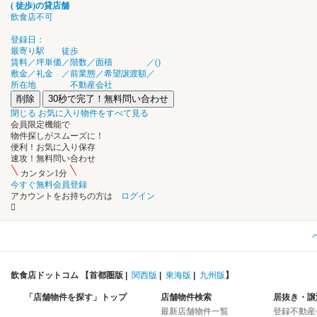
(
徒歩
)の
貸店舗
飲食店不可
登録日：
最寄り駅
徒歩
賃料／坪単価
／
階数／面積
／
(
)
敷金／礼金
／
前業態／希望譲渡額
／
所在地
不動産会社
削除
30秒で完了！無料問い合わせ
閉じる
お気に入り物件をすべて見る
会員限定機能
で
物件探し
が
スムーズ
に
！
便利！
お気に入り保存
速攻！
無料問い合わせ
カンタン1分
今すぐ無料会員登録
アカウントをお持ちの方は
ログイン
飲食店ドットコム 【
首都圏版
|
関西版
|
東海版
|
九州版
】
「店舗物件を探す」トップ
店舗物件検索
居抜き・譲
最新店舗物件一覧
登録不動産