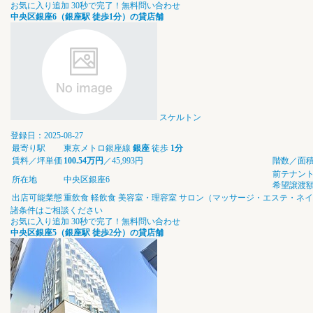
お気に入り追加
30秒で完了！無料問い合わせ
中央区銀座6（銀座駅 徒歩1分）の貸店舗
スケルトン
登録日：2025-08-27
最寄り駅
東京メトロ銀座線
銀座
徒歩
1分
賃料／坪単価
100.54万円
／45,993円
階数／面
前テナン
所在地
中央区銀座6
希望譲渡
出店可能業態
重飲食
軽飲食
美容室・理容室
サロン（マッサージ・エステ・ネイ
諸条件はご相談ください
お気に入り追加
30秒で完了！無料問い合わせ
中央区銀座5（銀座駅 徒歩2分）の貸店舗