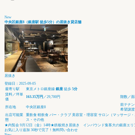
New
中央区銀座8（銀座駅 徒歩5分）の居抜き貸店舗
居抜き
登録日：2025-09-05
最寄り駅
東京メトロ銀座線
銀座
徒歩
5分
賃料／坪単
163.35万円
／29,700円
階数／面
価
前テナン
所在地
中央区銀座8
希望譲渡
出店可能業
重飲食
軽飲食
バー・クラブ
美容室・理容室
サロン（マッサージ・
態
ス・その他
★内覧会 9月12日（金）14時★鉄板焼き居抜き インバウンド集客大の銀座エリ
お気に入り追加
30秒で完了！無料問い合わせ
New