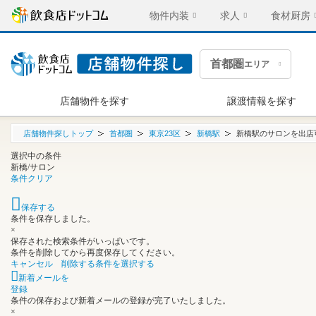
物件内装
求人
食材厨房
首都圏
エリア
店舗物件を探す
譲渡情報を探す
店舗物件探しトップ
首都圏
東京23区
新橋駅
新橋駅のサロンを出店
選択中の条件
新橋/サロン
条件クリア
保存する
条件を保存しました。
×
保存された検索条件がいっぱいです。
条件を削除してから再度保存してください。
キャンセル
削除する条件を選択する
新着メールを
登録
条件の保存および新着メールの登録が完了いたしました。
×