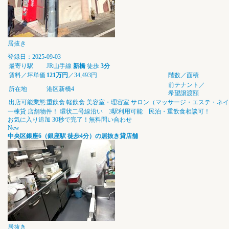
居抜き
登録日：2025-09-03
最寄り駅
JR山手線
新橋
徒歩
3分
賃料／坪単価
121万円
／34,493円
階数／面積
前テナント／
所在地
港区新橋4
希望譲渡額
出店可能業態
重飲食
軽飲食
美容室・理容室
サロン（マッサージ・エステ・ネイ
一棟貸 店舗物件！ 環状二号線沿い 3駅利用可能 民泊・重飲食相談可！
お気に入り追加
30秒で完了！無料問い合わせ
New
中央区銀座6（銀座駅 徒歩4分）の居抜き貸店舗
居抜き