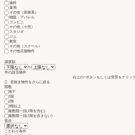
歯科
薬局
その他（医療系）
物販・アパレル
コンビニ
その他（小売）
スタジオ
ジム
教室
その他（スクール）
その他店舗物件
譲渡額
〜
件の該当物件
右上の×ボタンもしくは背景をクリッ
居抜き物件をさらに絞る
階数
地下
1階
2階
3階以上
複数階一括(1階を含む)
複数階一括(1階を含まない)
徒歩
こだわり条件