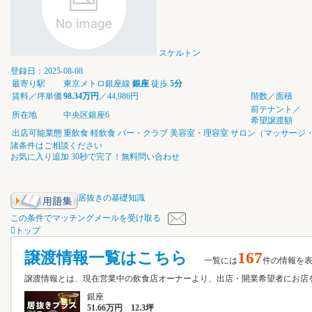
スケルトン
登録日：2025-08-08
最寄り駅
東京メトロ銀座線
銀座
徒歩
5分
賃料／坪単価
98.34万円
／44,986円
階数／面積
前テナント／
所在地
中央区銀座6
希望譲渡額
出店可能業態
重飲食
軽飲食
バー・クラブ
美容室・理容室
サロン（マッサージ
諸条件はご相談ください
お気に入り追加
30秒で完了！無料問い合わせ
居抜きの基礎知識
この条件でマッチングメールを受け取る
トップ
譲渡情報一覧はこちら
167
一覧には
件の情報を
譲渡情報とは、現在営業中の飲食店オーナーより、出店・開業希望者にお
銀座
51.66万円 12.3坪