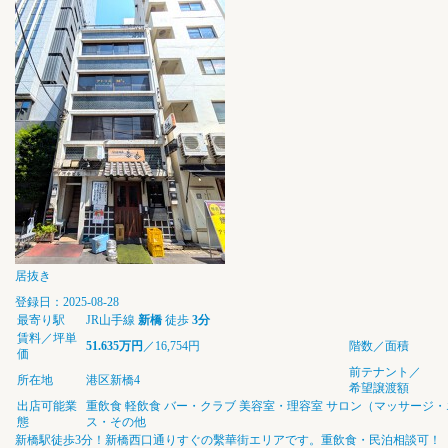
居抜き
登録日：2025-08-28
最寄り駅
JR山手線
新橋
徒歩
3分
賃料／坪単
51.635万円
／16,754円
階数／面積
価
前テナント／
所在地
港区新橋4
希望譲渡額
出店可能業
重飲食
軽飲食
バー・クラブ
美容室・理容室
サロン（マッサージ・
態
ス・その他
新橋駅徒歩3分！新橋西口通りすぐの繫華街エリアです。重飲食・民泊相談可！