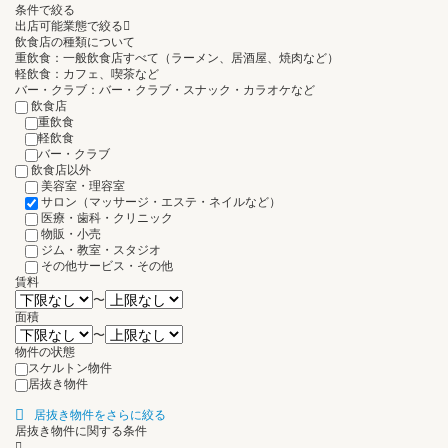
条件で絞る
出店可能業態で絞る
飲食店の種類について
重飲食：一般飲食店すべて（ラーメン、居酒屋、焼肉など）
軽飲食：カフェ、喫茶など
バー・クラブ：バー・クラブ・スナック・カラオケなど
飲食店
重飲食
軽飲食
バー・クラブ
飲食店以外
美容室・理容室
サロン（マッサージ・エステ・ネイルなど）
医療・歯科・クリニック
物販・小売
ジム・教室・スタジオ
その他サービス・その他
賃料
〜
面積
〜
物件の状態
スケルトン物件
居抜き物件
居抜き物件をさらに絞る
居抜き物件に関する条件