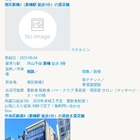
港区新橋2（新橋駅 徒歩3分）の貸店舗
スケルトン
登録日：2025-09-04
最寄り駅
JR山手線
新橋
徒歩
3分
賃料／坪単
相談
／
階数／面積
価
前テナント／
所在地
港区新橋2
希望譲渡額
出店可能業
重飲食
軽飲食
バー・クラブ
美容室・理容室
サロン（マッサージ・
態
ス・その他
烏森口徒歩3分 2026年末竣工予定 重飲食歓迎！
お気に入り追加
30秒で完了！無料問い合わせ
New
中央区銀座8（新橋駅 徒歩2分）の居抜き貸店舗