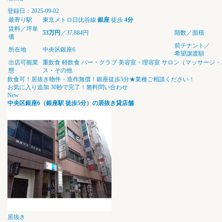
登録日：2025-09-02
最寄り駅
東京メトロ日比谷線
銀座
徒歩
4分
賃料／坪単
53万円
／37,884円
階数／面積
価
前テナント／
所在地
中央区銀座6
希望譲渡額
出店可能業
重飲食
軽飲食
バー・クラブ
美容室・理容室
サロン（マッサージ・
態
ス・その他
飲食可！居抜き物件・造作無償！銀座徒歩5分★業種ご相談ください！
お気に入り追加
30秒で完了！無料問い合わせ
New
中央区銀座6（銀座駅 徒歩5分）の居抜き貸店舗
居抜き