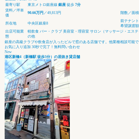
最寄り駅
東京メトロ銀座線
銀座
徒歩
7分
賃料／坪単
90.66万円
／49,813円
階数／面積
価
前テナント
所在地
中央区銀座8
希望譲渡額
出店可能業
軽飲食
バー・クラブ
美容室・理容室
サロン（マッサージ・エステ
態
の他
銀座の高級クラブや飲食店が入ったビルで窓のある店舗です。他業種相談可能で
お気に入り追加
30秒で完了！無料問い合わせ
New
港区新橋4（新橋駅 徒歩3分）の居抜き貸店舗