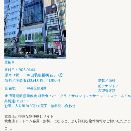
居抜き
登録日：2025-09-04
最寄り駅
JR山手線
新橋
徒歩
2分
賃料／坪単価
233.91万円
／41,800円
階数／面積
前テナント／
所在地
中央区銀座8
希望譲渡額
出店可能業態
重飲食
軽飲食
バー・クラブ
サロン（マッサージ・エステ・ネイル
外堀通り沿い！
お気に入り追加
30秒で完了！無料問い合わせ
飲食店が得意な物件探しサイト
飲食店ドットコム会員（無料）になると、
より詳細な物件情報
がご覧いただけま