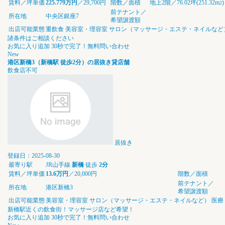
賃料／坪単価
225.779万円
／29,700円
階数／面積
地上2階／76.02坪(251.32m
)
2
前テナント／
所在地
中央区銀座7
希望譲渡額
出店可能業態
重飲食
美容室・理容室
サロン（マッサージ・エステ・ネイルなど
諸条件はご相談ください
お気に入り追加
30秒で完了！無料問い合わせ
New
港区新橋3（新橋駅 徒歩2分）の居抜き貸店舗
飲食店不可
居抜き
登録日：2025-08-30
最寄り駅
JR山手線
新橋
徒歩
2分
賃料／坪単価
13.6万円
／20,000円
階数／面積
前テナント／
所在地
港区新橋3
希望譲渡額
出店可能業態
美容室・理容室
サロン（マッサージ・エステ・ネイルなど）
医療
新橋駅近くの飲食街！マッサージ店など希望！
お気に入り追加
30秒で完了！無料問い合わせ