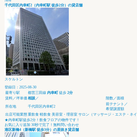
New
千代田区内幸町2（内幸町駅 徒歩2分）の貸店舗
スケルトン
登録日：2025-08-30
最寄り駅
都営三田線
内幸町
徒歩
2分
賃料／坪単価
相談
／
階数／面積
前テナント／
所在地
千代田区内幸町2
希望譲渡額
出店可能業態
重飲食
軽飲食
美容室・理容室
サロン（マッサージ・エステ・ネイ
★内幸町駅徒歩2分！飲食フロアの物件です！
お気に入り追加
30秒で完了！無料問い合わせ
港区新橋4（新橋駅 徒歩3分）の居抜き貸店舗