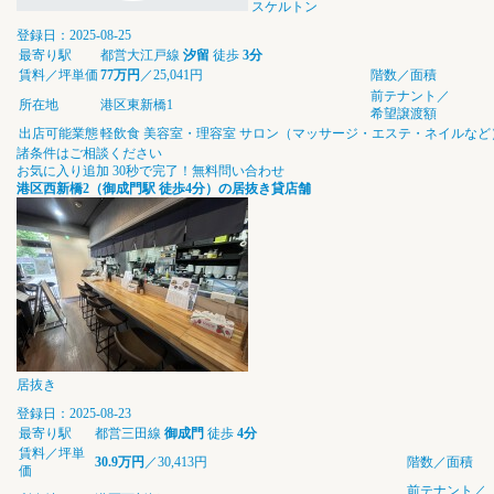
スケルトン
登録日：2025-08-25
最寄り駅
都営大江戸線
汐留
徒歩
3分
賃料／坪単価
77万円
／25,041円
階数／面積
前テナント／
所在地
港区東新橋1
希望譲渡額
出店可能業態
軽飲食
美容室・理容室
サロン（マッサージ・エステ・ネイルなど
諸条件はご相談ください
お気に入り追加
30秒で完了！無料問い合わせ
港区西新橋2（御成門駅 徒歩4分）の居抜き貸店舗
居抜き
登録日：2025-08-23
最寄り駅
都営三田線
御成門
徒歩
4分
賃料／坪単
30.9万円
／30,413円
階数／面積
価
前テナント／