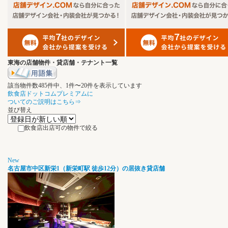
東海の店舗物件・貸店舗・テナント一覧
該当物件数
485
件中、
1
件〜
20
件を表示しています
飲食店ドットコムプレミアムに
ついてのご説明はこちら⇒
並び替え
飲食店出店可の物件で絞る
New
名古屋市中区新栄1（新栄町駅 徒歩12分）の居抜き貸店舗