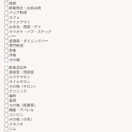
焼肉
鉄板焼き・お好み焼
アジア料理
カフェ
テイクアウト
お弁当・惣菜・デリ
カラオケ・パブ・スナック
バー
居酒屋・ダイニングバー
専門料理
和食
洋食
その他
飲食店以外
美容室・理容室
エステサロン
ネイルサロン
その他（サロン）
クリニック
歯科
薬局
その他（医療系）
物販・アパレル
コンビニ
その他（小売）
スタジオ
ジム