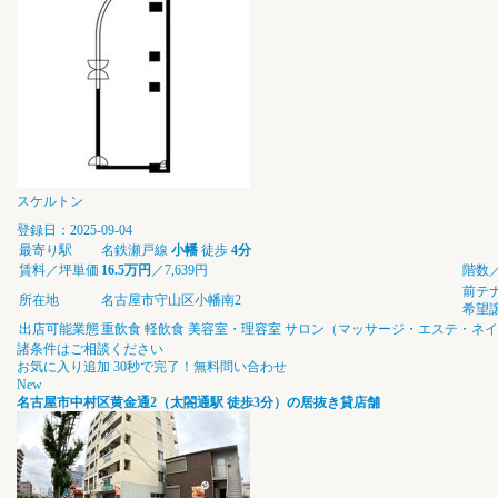
スケルトン
登録日：2025-09-04
最寄り駅
名鉄瀬戸線
小幡
徒歩
4分
賃料／坪単価
16.5万円
／7,639円
階数
前テ
所在地
名古屋市守山区小幡南2
希望
出店可能業態
重飲食
軽飲食
美容室・理容室
サロン（マッサージ・エステ・ネイ
諸条件はご相談ください
お気に入り追加
30秒で完了！無料問い合わせ
New
名古屋市中村区黄金通2（太閤通駅 徒歩3分）の居抜き貸店舗