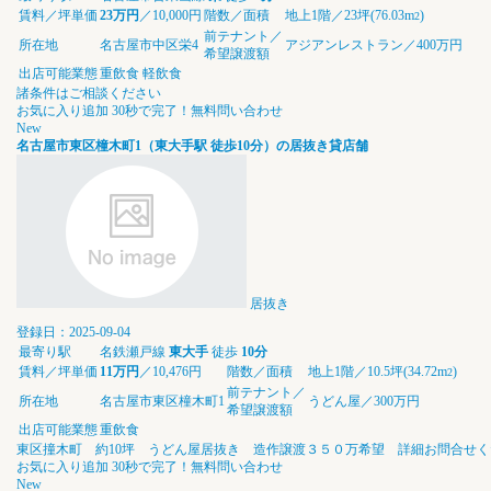
賃料／坪単価
23万円
／10,000円
階数／面積
地上1階／23坪(76.03m
)
2
前テナント／
所在地
名古屋市中区栄4
アジアンレストラン／400万円
希望譲渡額
出店可能業態
重飲食
軽飲食
諸条件はご相談ください
お気に入り追加
30秒で完了！無料問い合わせ
New
名古屋市東区橦木町1（東大手駅 徒歩10分）の居抜き貸店舗
居抜き
登録日：2025-09-04
最寄り駅
名鉄瀬戸線
東大手
徒歩
10分
賃料／坪単価
11万円
／10,476円
階数／面積
地上1階／10.5坪(34.72m
)
2
前テナント／
所在地
名古屋市東区橦木町1
うどん屋／300万円
希望譲渡額
出店可能業態
重飲食
東区撞木町 約10坪 うどん屋居抜き 造作譲渡３５０万希望 詳細お問合せく
お気に入り追加
30秒で完了！無料問い合わせ
New