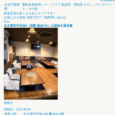
希望譲渡
出店可能業
重飲食
軽飲食
バー・クラブ
美容室・理容室
サロン（マッサージ・
態
ス・その他
飲食店等が多く立ち並ぶエリアです！
お気に入り追加
30秒で完了！無料問い合わせ
New
名古屋市中区栄4（栄駅 徒歩5分）の居抜き貸店舗
居抜き
登録日：2025-09-04
最寄り駅
名古屋市営東山線
栄
徒歩
5分