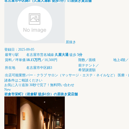
名古屋市中区錦3（久屋大通駅 徒歩5分）の居抜き貸店舗
居抜き
登録日：2025-09-05
最寄り駅
名古屋市営名城線
久屋大通
徒歩
5分
賃料／坪単価
18.15万円
／16,500円
階数／面積
地上4階／1
前テナント／
所在地
名古屋市中区錦3
希望譲渡額
出店可能業態
バー・クラブ
サロン（マッサージ・エステ・ネイルなど）
医療・
諸条件はご相談ください
お気に入り追加
30秒で完了！無料問い合わせ
New
岩倉市栄町2（岩倉駅 徒歩1分）の居抜き貸店舗