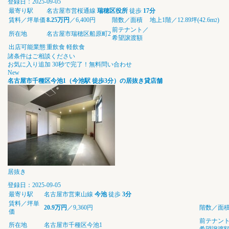
登録日：2025-09-05
最寄り駅
名古屋市営桜通線
瑞穂区役所
徒歩
17分
賃料／坪単価
8.25万円
／6,400円
階数／面積
地上1階／12.89坪(42.6m
)
2
前テナント／
所在地
名古屋市瑞穂区船原町2
希望譲渡額
出店可能業態
重飲食
軽飲食
諸条件はご相談ください
お気に入り追加
30秒で完了！無料問い合わせ
New
名古屋市千種区今池1（今池駅 徒歩3分）の居抜き貸店舗
居抜き
登録日：2025-09-05
最寄り駅
名古屋市営東山線
今池
徒歩
3分
賃料／坪単
20.9万円
／9,360円
階数／面
価
前テナン
所在地
名古屋市千種区今池1