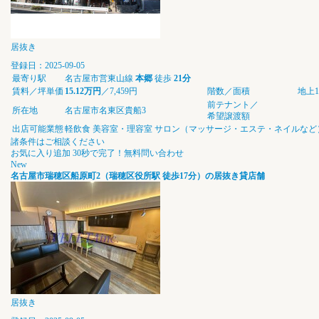
居抜き
登録日：2025-09-05
最寄り駅
名古屋市営東山線
本郷
徒歩
21分
賃料／坪単価
15.12万円
／7,459円
階数／面積
地上1階
前テナント／
所在地
名古屋市名東区貴船3
希望譲渡額
出店可能業態
軽飲食
美容室・理容室
サロン（マッサージ・エステ・ネイルなど
諸条件はご相談ください
お気に入り追加
30秒で完了！無料問い合わせ
New
名古屋市瑞穂区船原町2（瑞穂区役所駅 徒歩17分）の居抜き貸店舗
居抜き