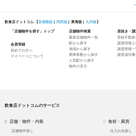
飲食店ドットコム 【
首都圏版
|
関西版
|
東海版
|
九州版
】
「店舗物件を探す」トップ
店舗物件検索
居抜き・譲
最新店舗物件一覧
登録不動産
駅から探す
譲渡情報と
会員登録
地域から探す
譲渡情報一
初めての方へ
乗降客数から探す
譲渡成功事
マイページについて
人気駅から探す
物件の見方
飲食店ドットコムのサービス
店舗・物件・内装
食材・厨房
店舗物件探し
仕入れ先探し