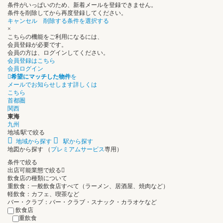
条件がいっぱいのため、新着メールを登録できません。
条件を削除してから再度登録してください。
キャンセル
削除する条件を選択する
×
こちらの機能をご利用になるには、
会員登録が必要です。
会員の方は、ログインしてください。
会員登録はこちら
会員ログイン
希望にマッチした物件
を
メールでお知らせします
詳しくは
こちら
首都圏
関西
東海
九州
地域/駅で絞る
地域から探す
駅から探す
地図から探す
（
プレミアムサービス
専用）
条件で絞る
出店可能業態で絞る
飲食店の種類について
重飲食：一般飲食店すべて（ラーメン、居酒屋、焼肉など）
軽飲食：カフェ、喫茶など
バー・クラブ：バー・クラブ・スナック・カラオケなど
飲食店
重飲食