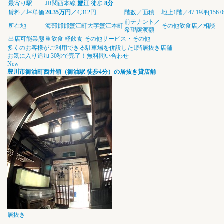
最寄り駅
JR関西本線
蟹江
徒歩
8分
賃料／坪単価
20.35万円
／4,312円
階数／面積
地上1階／47.19坪(156.
前テナント／
所在地
海部郡郡蟹江町大字蟹江本町
その他飲食店／相談
希望譲渡額
出店可能業態
重飲食
軽飲食
その他サービス・その他
多くのお客様がご利用できる駐車場を併設した1階居抜き店舗
お気に入り追加
30秒で完了！無料問い合わせ
New
豊川市御油町西井領（御油駅 徒歩4分）の居抜き貸店舗
居抜き