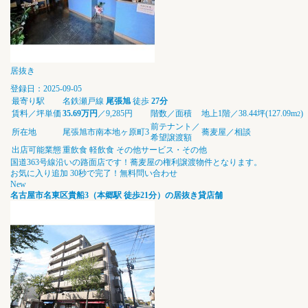
居抜き
登録日：2025-09-05
最寄り駅
名鉄瀬戸線
尾張旭
徒歩
27分
賃料／坪単価
35.69万円
／9,285円
階数／面積
地上1階／38.44坪(127.09m
)
2
前テナント／
所在地
尾張旭市南本地ヶ原町3
蕎麦屋／相談
希望譲渡額
出店可能業態
重飲食
軽飲食
その他サービス・その他
国道363号線沿いの路面店です！蕎麦屋の権利譲渡物件となります。
お気に入り追加
30秒で完了！無料問い合わせ
New
名古屋市名東区貴船3（本郷駅 徒歩21分）の居抜き貸店舗