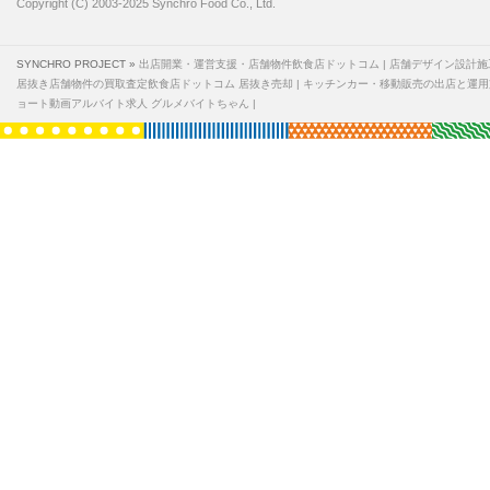
Copyright (C) 2003-2025 Synchro Food Co., Ltd.
SYNCHRO PROJECT »
出店開業・運営支援・店舗物件飲食店ドットコム
店舗デザイン設計施
居抜き店舗物件の買取査定飲食店ドットコム 居抜き売却
キッチンカー・移動販売の出店と運用
ョート動画アルバイト求人 グルメバイトちゃん