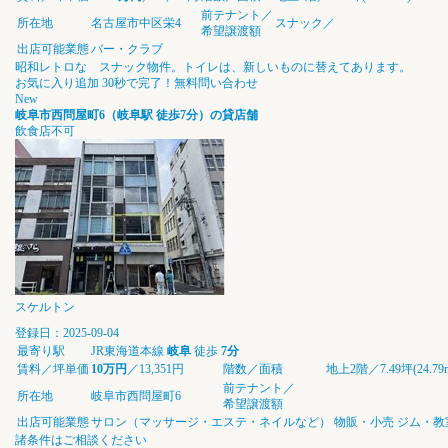
前テナント／
所在地
名古屋市中区栄4
スナック／
希望譲渡額
出店可能業態
バー・クラブ
昭和レトロな スナック物件。トイレは、新しいものに替えてあります。
お気に入り追加
30秒で完了！無料問い合わせ
New
岐阜市西問屋町6（岐阜駅 徒歩7分）の貸店舗
飲食店不可
スケルトン
登録日：2025-09-04
最寄り駅
JR東海道本線
岐阜
徒歩
7分
賃料／坪単価
10万円
／13,351円
階数／面積
地上2階／7.49坪(24.79
前テナント／
所在地
岐阜市西問屋町6
希望譲渡額
出店可能業態
サロン（マッサージ・エステ・ネイルなど）
物販・小売
ジム・教
諸条件はご相談ください