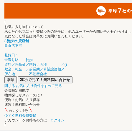
お気に入り物件について
あなたがお気に入り登録済みの物件に、他のユーザーから問い合わせがありまし
気になった場合はお早めにお問い合わせください。
(
徒歩
)の
貸店舗
飲食店不可
登録日：
最寄り駅
徒歩
賃料／坪単価
／
階数／面積
／
(
)
敷金／礼金
／
前業態／希望譲渡額
／
所在地
不動産会社
削除
30秒で完了！無料問い合わせ
閉じる
お気に入り物件をすべて見る
会員限定機能
で
物件探し
が
スムーズ
に
！
便利！
お気に入り保存
速攻！
無料問い合わせ
カンタン1分
今すぐ無料会員登録
アカウントをお持ちの方は
ログイン