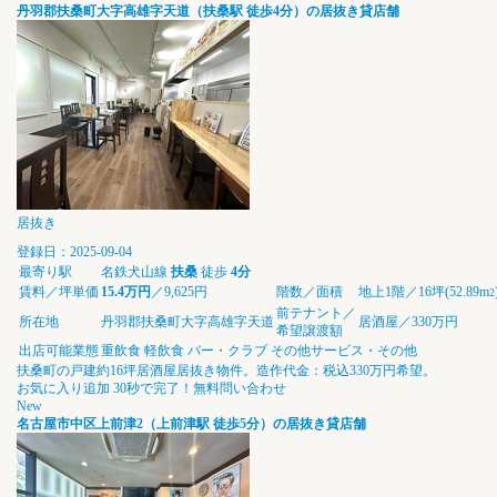
丹羽郡扶桑町大字高雄字天道（扶桑駅 徒歩4分）の居抜き貸店舗
居抜き
登録日：2025-09-04
最寄り駅
名鉄犬山線
扶桑
徒歩
4分
賃料／坪単価
15.4万円
／9,625円
階数／面積
地上1階／16坪(52.89m
2
前テナント／
所在地
丹羽郡扶桑町大字高雄字天道
居酒屋／330万円
希望譲渡額
出店可能業態
重飲食
軽飲食
バー・クラブ
その他サービス・その他
扶桑町の戸建約16坪居酒屋居抜き物件。造作代金：税込330万円希望。
お気に入り追加
30秒で完了！無料問い合わせ
New
名古屋市中区上前津2（上前津駅 徒歩5分）の居抜き貸店舗