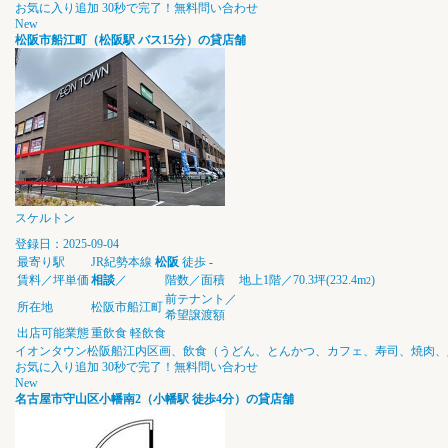
お気に入り追加
30秒で完了！無料問い合わせ
New
松阪市船江町（松阪駅 バス15分）の貸店舗
スケルトン
登録日：2025-09-04
最寄り駅
JR紀勢本線
松阪
徒歩
-
賃料／坪単価
相談
／
階数／面積
地上1階／70.3坪(232.4m
)
2
前テナント／
所在地
松阪市船江町
希望譲渡額
出店可能業態
重飲食
軽飲食
イオンタウン松阪船江内区画、飲食（うどん、とんかつ、カフェ、寿司、焼肉、
お気に入り追加
30秒で完了！無料問い合わせ
New
名古屋市守山区小幡南2（小幡駅 徒歩4分）の貸店舗