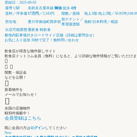
登録日：2025-09-05
最寄り駅
名鉄名古屋本線
御油
徒歩
4分
賃料／坪単価
17万円
／3,343円
階数／面積
地上1階-地上2階／50.85坪(168.0
前テナント／
所在地
豊川市御油町西井領
海鮮/日本料理／相談
希望譲渡額
出店可能業態
重飲食
軽飲食
敷地内駐車場付きロードサイド店舗（詳細は要問合せ）
お気に入り追加
30秒で完了！無料問い合わせ
飲食店が得意な物件探しサイト
飲食店ドットコム会員（無料）になると、
より詳細な物件情報
がご覧いただけま
階数・保証金
などを公開！
新着物件を
メールでお知らせ！
全国の店舗物件
8235
件掲載中！
会員登録はこちら
既に会員の方は
ログイン
してください
New