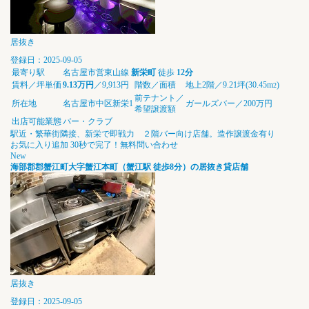
居抜き
登録日：2025-09-05
最寄り駅
名古屋市営東山線
新栄町
徒歩
12分
賃料／坪単価
9.13万円
／9,913円
階数／面積
地上2階／9.21坪(30.45m
)
2
前テナント／
所在地
名古屋市中区新栄1
ガールズバー／200万円
希望譲渡額
出店可能業態
バー・クラブ
駅近・繁華街隣接、新栄で即戦力 ２階バー向け店舗。造作譲渡金有り
お気に入り追加
30秒で完了！無料問い合わせ
New
海部郡郡蟹江町大字蟹江本町（蟹江駅 徒歩8分）の居抜き貸店舗
居抜き
登録日：2025-09-05