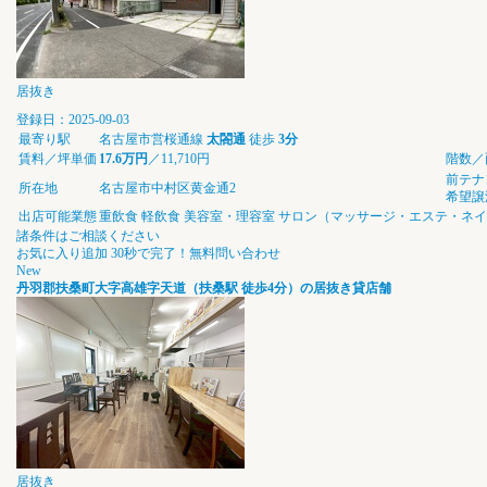
居抜き
登録日：2025-09-03
最寄り駅
名古屋市営桜通線
太閤通
徒歩
3分
賃料／坪単価
17.6万円
／11,710円
階数／
前テナ
所在地
名古屋市中村区黄金通2
希望譲
出店可能業態
重飲食
軽飲食
美容室・理容室
サロン（マッサージ・エステ・ネイ
諸条件はご相談ください
お気に入り追加
30秒で完了！無料問い合わせ
New
丹羽郡扶桑町大字高雄字天道（扶桑駅 徒歩4分）の居抜き貸店舗
居抜き