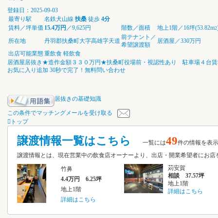
登録日：2025-09-03
最寄り駅
名鉄犬山線
扶桑
徒歩
4分
賃料／坪単価
15.4万円
／9,625円
階数／面積
地上1階／16坪(53.82m
2
前テナント／
所在地
丹羽郡扶桑町大字高雄字天道
居酒屋／330万円
希望譲渡額
出店可能業態
重飲食
軽飲食
居酒屋居抜き★造作金額３３０万円★扶桑町役場前・視認性あり 駐車場４台賃
お気に入り追加
30秒で完了！無料問い合わせ
居抜きの基礎知識
この条件でマッチングメールを受け取る
トップ
譲渡情報一覧はこちら
49
一覧には
件の情報を表
譲渡情報とは、現在営業中の飲食店オーナーより、出店・開業希望者にお
苅安賀
竹鼻
相談 37.57坪
4.4万円 6.25坪
地上1階
地上1階
詳細はこちら
詳細はこちら