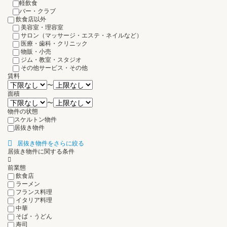
軽飲食
バー・クラブ
飲食店以外
美容室・理容室
サロン（マッサージ・エステ・ネイルなど）
医療・歯科・クリニック
物販・小売
ジム・教室・スタジオ
その他サービス・その他
賃料
〜
面積
〜
物件の状態
スケルトン物件
居抜き物件
居抜き物件をさらに絞る
居抜き物件に関する条件
前業態
飲食店
ラーメン
フランス料理
イタリア料理
中華
そば・うどん
寿司