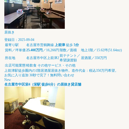
居抜き
登録日：2025-09-04
最寄り駅
名古屋市営鶴舞線
上前津
徒歩
5分
賃料／坪単価
25.408万円
／16,266円
階数／面積
地上1階／15.62坪(51.64m
)
2
前テナント／
所在地
名古屋市中区上前津2
居酒屋／350万円
希望譲渡額
出店可能業態
軽飲食
その他サービス・その他
上前津駅徒歩圏内の1階居酒屋居抜き物件。造作代金：税込350万円希望。
お気に入り追加
30秒で完了！無料問い合わせ
New
名古屋市中区栄4（栄駅 徒歩6分）の居抜き貸店舗