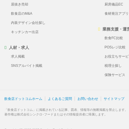
居抜き売却
厨房備品EC
飲食店のM&A
食材発注アプリ Pl
内装デザイン会社探し
業務支援・運
キッチンカー出店
飲食FC比較
人材・求人
POSレジ比較
求人掲載
お役立ちサービ
SNSアルバイト掲載
税理士探し
保険サービス
飲食店ドットコムホーム
よくあるご質問
お問い合わせ
サイトマップ
「飲食店ドットコム」に掲載されている記事、図表、情報等の無断掲載を禁止します。
著作権は株式会社シンクロ･フードまたはその情報提供者に帰属します。