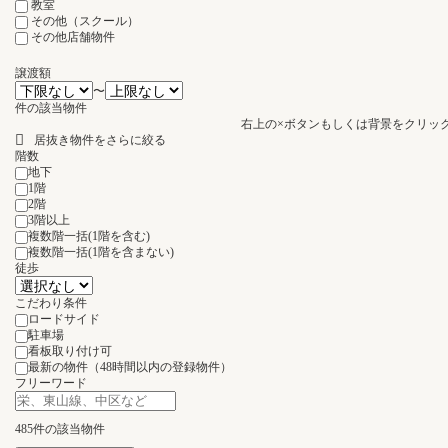
教室
その他（スクール）
その他店舗物件
譲渡額
〜
件の該当物件
右上の×ボタンもしくは背景をクリッ
居抜き物件をさらに絞る
階数
地下
1階
2階
3階以上
複数階一括(1階を含む)
複数階一括(1階を含まない)
徒歩
こだわり条件
ロードサイド
駐車場
看板取り付け可
最新の物件（48時間以内の登録物件）
フリーワード
485
件の該当物件