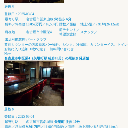
居抜き
登録日：2025-09-04
最寄り駅
名古屋市営東山線
栄
徒歩
6分
賃料／坪単価
13.057万円
／16,507円
階数／面積
地上5階／7.91坪(26.12m
)
2
前テナント／
所在地
名古屋市中区栄4
スナック／
希望譲渡額
出店可能業態
バー・クラブ
変則カウンターの内装新装バー物件。シンク、冷蔵庫、カウンターイス、トイレ
お気に入り追加
30秒で完了！無料問い合わせ
New
名古屋市中区栄4（矢場町駅 徒歩10分）の居抜き貸店舗
居抜き
登録日：2025-09-04
最寄り駅
名古屋市営名城線
矢場町
徒歩
10分
賃料／坪単価
9.361万円
／11,000円
階数／面積
地上3階／8.51坪(28.14m
)
2