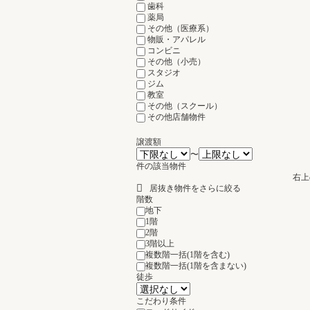
歯科
薬局
その他（医療系）
物販・アパレル
コンビニ
その他（小売）
スタジオ
ジム
教室
その他（スクール）
その他店舗物件
譲渡額
〜
件の該当物件
右上
居抜き物件をさらに絞る
階数
地下
1階
2階
3階以上
複数階一括(1階を含む)
複数階一括(1階を含まない)
徒歩
こだわり条件