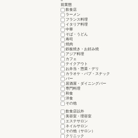
前業態
飲食店
ラーメン
フランス料理
イタリア料理
中華
そば・うどん
寿司
焼肉
鉄板焼き・お好み焼
アジア料理
カフェ
テイクアウト
お弁当・惣菜・デリ
カラオケ・パブ・スナック
バー
居酒屋・ダイニングバー
専門料理
和食
洋食
その他
飲食店以外
美容室・理容室
エステサロン
ネイルサロン
その他（サロン）
クリニック