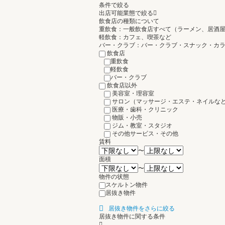
条件で絞る
出店可能業態で絞る
飲食店の種類について
重飲食：一般飲食店すべて（ラーメン、居酒
軽飲食：カフェ、喫茶など
バー・クラブ：バー・クラブ・スナック・カ
飲食店
重飲食
軽飲食
バー・クラブ
飲食店以外
美容室・理容室
サロン（マッサージ・エステ・ネイルな
医療・歯科・クリニック
物販・小売
ジム・教室・スタジオ
その他サービス・その他
賃料
〜
面積
〜
物件の状態
スケルトン物件
居抜き物件
居抜き物件をさらに絞る
居抜き物件に関する条件