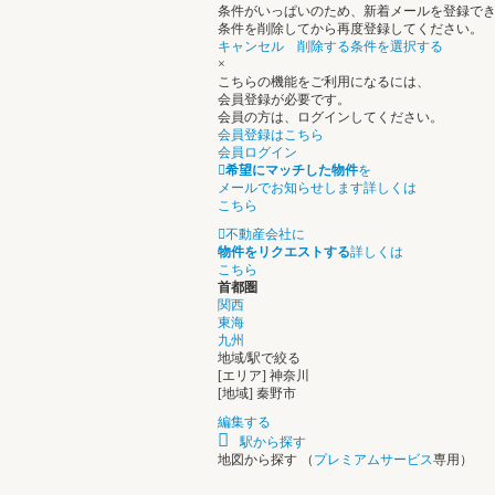
条件がいっぱいのため、新着メールを登録で
条件を削除してから再度登録してください。
キャンセル
削除する条件を選択する
×
こちらの機能をご利用になるには、
会員登録が必要です。
会員の方は、ログインしてください。
会員登録はこちら
会員ログイン
希望にマッチした物件
を
メールでお知らせします
詳しくは
こちら
不動産会社に
物件をリクエストする
詳しくは
こちら
首都圏
関西
東海
九州
地域/駅で絞る
[エリア] 神奈川
[地域] 秦野市
編集する
駅から探す
地図から探す
（
プレミアムサービス
専用）