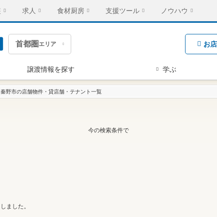
装
求人
食材厨房
支援ツール
ノウハウ
首都圏
お店
エリア
譲渡情報を探す
学ぶ
秦野市の店舗物件・貸店舗・テナント一覧
今の検索条件で
たしました。