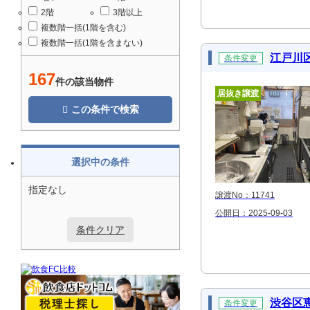
2階
3階以上
複数階一括(1階を含む)
複数階一括(1階を含まない)
江戸川
条件変更
167
件の該当物件
居抜き譲渡
この条件で検索
選択中の条件
指定なし
譲渡No：11741
公開日：2025-09-03
条件クリア
渋谷区
条件変更