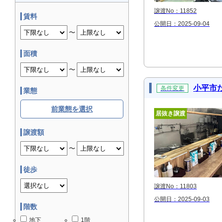
譲渡No：11852
賃料
公開日：2025-09-04
〜
面積
〜
小平市
条件変更
業態
前業態を選択
居抜き譲渡
譲渡額
〜
徒歩
譲渡No：11803
公開日：2025-09-03
階数
地下
1階