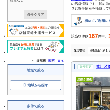
指定なし
の店舗情報です。解約前
含む案件情報を掲載して
条件クリア
167
該当物件数
件中、
並び替え
首都圏
関西
東海
荒川区
条件変更
地域で絞る
居抜き譲渡
地域から探す
条件で絞る