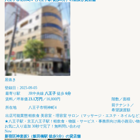
居抜き
登録日：2025-09-05
最寄り駅
JR中央線
八王子
徒歩
6分
賃料／坪単価
23.1万円
／16,800円
階数／面積
前テナント／
所在地
八王子市明神町4
希望譲渡額
出店可能業態
軽飲食
美容室・理容室
サロン（マッサージ・エステ・ネイルなど
★八王子駅・京王八王子駅！軽飲食・物販・サービス・事務所向け南小路沿い物
お気に入り追加
30秒で完了！無料問い合わせ
New
新宿区神楽坂5（飯田橋駅 徒歩5分）の貸店舗