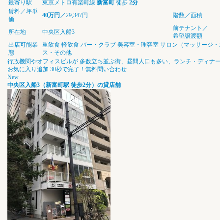
最寄り駅
東京メトロ有楽町線
新富町
徒歩
2分
賃料／坪単
40万円
／29,347円
階数／面積
価
前テナント／
所在地
中央区入船3
希望譲渡額
出店可能業
重飲食
軽飲食
バー・クラブ
美容室・理容室
サロン（マッサージ・
態
ス・その他
⾏政機関やオフィスビルが 多数⽴ち並ぶ街、昼間⼈⼝も多い、ランチ・ディナ
お気に入り追加
30秒で完了！無料問い合わせ
New
中央区入船3（新富町駅 徒歩2分）の貸店舗