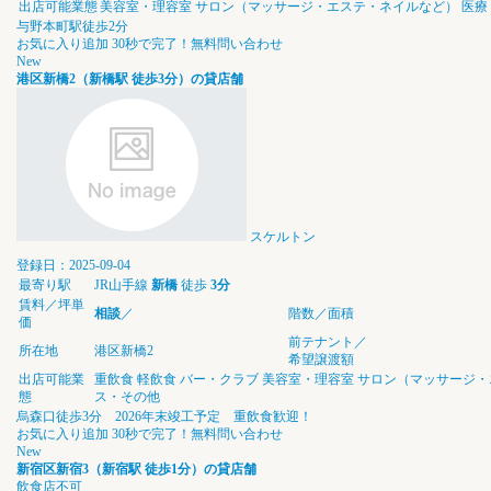
出店可能業態
美容室・理容室
サロン（マッサージ・エステ・ネイルなど）
医療
与野本町駅徒歩2分
お気に入り追加
30秒で完了！無料問い合わせ
New
港区新橋2（新橋駅 徒歩3分）の貸店舗
スケルトン
登録日：2025-09-04
最寄り駅
JR山手線
新橋
徒歩
3分
賃料／坪単
相談
／
階数／面積
価
前テナント／
所在地
港区新橋2
希望譲渡額
出店可能業
重飲食
軽飲食
バー・クラブ
美容室・理容室
サロン（マッサージ・
態
ス・その他
烏森口徒歩3分 2026年末竣工予定 重飲食歓迎！
お気に入り追加
30秒で完了！無料問い合わせ
New
新宿区新宿3（新宿駅 徒歩1分）の貸店舗
飲食店不可