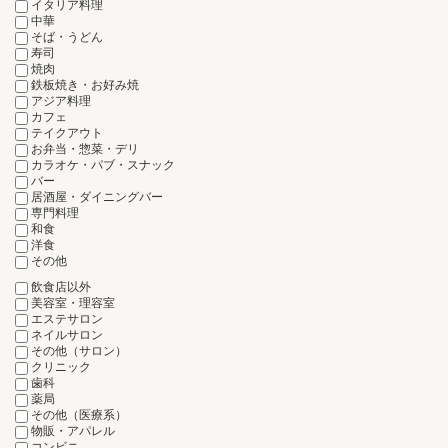
イタリア料理
中華
そば・うどん
寿司
焼肉
鉄板焼き・お好み焼
アジア料理
カフェ
テイクアウト
お弁当・惣菜・デリ
カラオケ・パブ・スナック
バー
居酒屋・ダイニングバー
専門料理
和食
洋食
その他
飲食店以外
美容室・理容室
エステサロン
ネイルサロン
その他（サロン）
クリニック
歯科
薬局
その他（医療系）
物販・アパレル
コンビニ