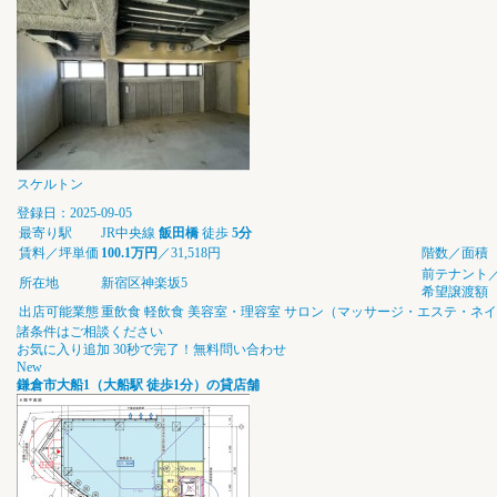
スケルトン
登録日：2025-09-05
最寄り駅
JR中央線
飯田橋
徒歩
5分
賃料／坪単価
100.1万円
／31,518円
階数／面積
前テナント
所在地
新宿区神楽坂5
希望譲渡額
出店可能業態
重飲食
軽飲食
美容室・理容室
サロン（マッサージ・エステ・ネイ
諸条件はご相談ください
お気に入り追加
30秒で完了！無料問い合わせ
New
鎌倉市大船1（大船駅 徒歩1分）の貸店舗