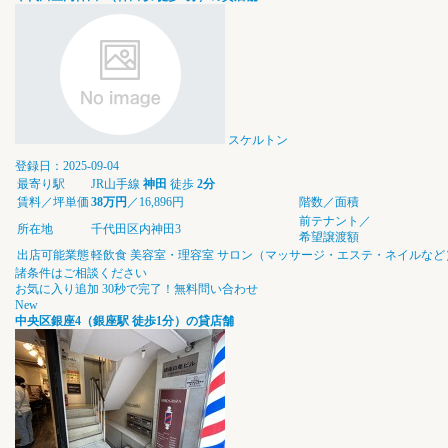
スケルトン
登録日：2025-09-04
最寄り駅
JR山手線
神田
徒歩
2分
賃料／坪単価
38万円
／16,896円
階数／面積
前テナント／
所在地
千代田区内神田3
希望譲渡額
出店可能業態
軽飲食
美容室・理容室
サロン（マッサージ・エステ・ネイルなど
諸条件はご相談ください
お気に入り追加
30秒で完了！無料問い合わせ
New
中央区銀座4（銀座駅 徒歩1分）の貸店舗