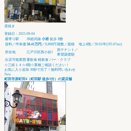
居抜き
登録日：2025-09-04
最寄り駅
JR総武線
小岩
徒歩
3分
賃料／坪単価
58.41万円
／9,898円
階数／面積
地上4階／59.01坪(195.07m
)
2
前テナント／
所在地
江戸川区西小岩1
希望譲渡額
出店可能業態
重飲食
軽飲食
バー・クラブ
☆三経１４☆4階☆業種ご相談ください！
お気に入り追加
30秒で完了！無料問い合わせ
New
町田市原町田4（町田駅 徒歩3分）の貸店舗