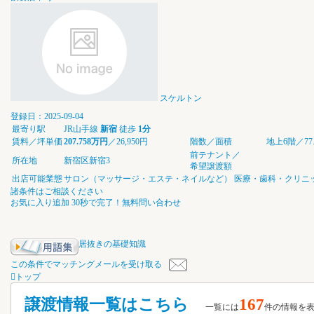
スケルトン
登録日：2025-09-04
最寄り駅
JR山手線
新宿
徒歩
1分
賃料／坪単価
207.758万円
／26,950円
階数／面積
地上6階／77.0
前テナント／
所在地
新宿区新宿3
希望譲渡額
出店可能業態
サロン（マッサージ・エステ・ネイルなど）
医療・歯科・クリニ
諸条件はご相談ください
お気に入り追加
30秒で完了！無料問い合わせ
居抜きの基礎知識
この条件でマッチングメールを受け取る
トップ
譲渡情報一覧はこちら
167
一覧には
件の情報を