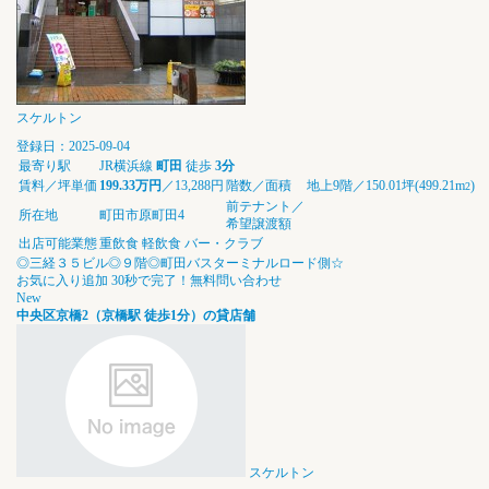
スケルトン
登録日：2025-09-04
最寄り駅
JR横浜線
町田
徒歩
3分
賃料／坪単価
199.33万円
／13,288円
階数／面積
地上9階／150.01坪(499.21m
)
2
前テナント／
所在地
町田市原町田4
希望譲渡額
出店可能業態
重飲食
軽飲食
バー・クラブ
◎三経３５ビル◎９階◎町田バスターミナルロード側☆
お気に入り追加
30秒で完了！無料問い合わせ
New
中央区京橋2（京橋駅 徒歩1分）の貸店舗
スケルトン