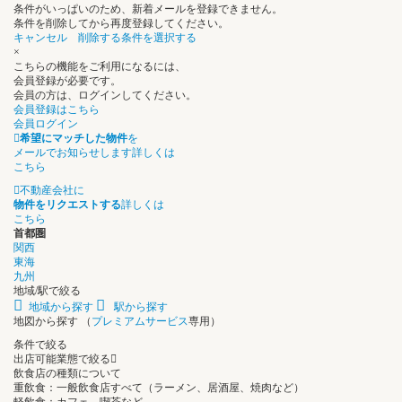
条件がいっぱいのため、新着メールを登録できません。
条件を削除してから再度登録してください。
キャンセル
削除する条件を選択する
×
こちらの機能をご利用になるには、
会員登録が必要です。
会員の方は、ログインしてください。
会員登録はこちら
会員ログイン
希望にマッチした物件
を
メールでお知らせします
詳しくは
こちら
不動産会社に
物件をリクエストする
詳しくは
こちら
首都圏
関西
東海
九州
地域/駅で絞る
地域から探す
駅から探す
地図から探す
（
プレミアムサービス
専用）
条件で絞る
出店可能業態で絞る
飲食店の種類について
重飲食：一般飲食店すべて（ラーメン、居酒屋、焼肉など）