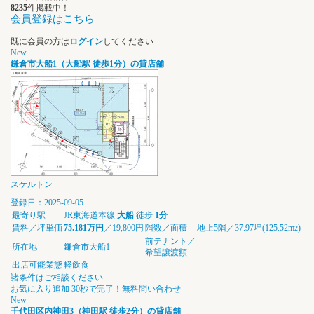
8235
件掲載中！
会員登録はこちら
既に会員の方は
ログイン
してください
New
鎌倉市大船1（大船駅 徒歩1分）の貸店舗
スケルトン
登録日：2025-09-05
最寄り駅
JR東海道本線
大船
徒歩
1分
賃料／坪単価
75.181万円
／19,800円
階数／面積
地上5階／37.97坪(125.52m
)
2
前テナント／
所在地
鎌倉市大船1
希望譲渡額
出店可能業態
軽飲食
諸条件はご相談ください
お気に入り追加
30秒で完了！無料問い合わせ
New
千代田区内神田3（神田駅 徒歩2分）の貸店舗