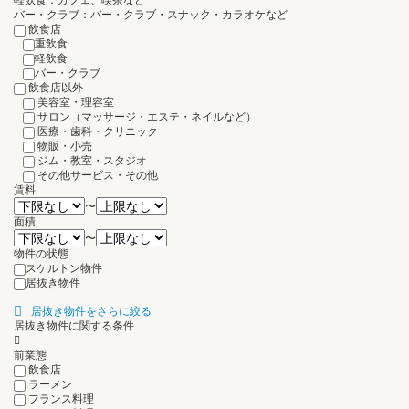
軽飲食：カフェ、喫茶など
バー・クラブ：バー・クラブ・スナック・カラオケなど
飲食店
重飲食
軽飲食
バー・クラブ
飲食店以外
美容室・理容室
サロン（マッサージ・エステ・ネイルなど）
医療・歯科・クリニック
物販・小売
ジム・教室・スタジオ
その他サービス・その他
賃料
〜
面積
〜
物件の状態
スケルトン物件
居抜き物件
居抜き物件をさらに絞る
居抜き物件に関する条件
前業態
飲食店
ラーメン
フランス料理