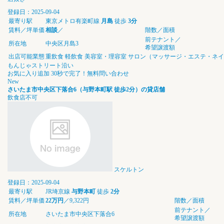
登録日：2025-09-04
最寄り駅
東京メトロ有楽町線
月島
徒歩
3分
賃料／坪単価
相談
／
階数／面積
前テナント／
所在地
中央区月島3
希望譲渡額
出店可能業態
重飲食
軽飲食
美容室・理容室
サロン（マッサージ・エステ・ネイ
もんじゃストリート沿い
お気に入り追加
30秒で完了！無料問い合わせ
New
さいたま市中央区下落合6（与野本町駅 徒歩2分）の貸店舗
飲食店不可
スケルトン
登録日：2025-09-04
最寄り駅
JR埼京線
与野本町
徒歩
2分
賃料／坪単価
22万円
／9,322円
階数／面積
前テナント／
所在地
さいたま市中央区下落合6
希望譲渡額