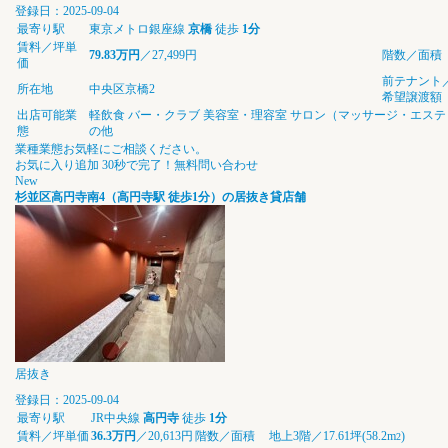
登録日：2025-09-04
最寄り駅
東京メトロ銀座線
京橋
徒歩
1分
賃料／坪単
79.83万円
／27,499円
階数／面積
価
前テナント
所在地
中央区京橋2
希望譲渡額
出店可能業
軽飲食
バー・クラブ
美容室・理容室
サロン（マッサージ・エステ
態
の他
業種業態お気軽にご相談ください。
お気に入り追加
30秒で完了！無料問い合わせ
New
杉並区高円寺南4（高円寺駅 徒歩1分）の居抜き貸店舗
居抜き
登録日：2025-09-04
最寄り駅
JR中央線
高円寺
徒歩
1分
賃料／坪単価
36.3万円
／20,613円
階数／面積
地上3階／17.61坪(58.2m
)
2