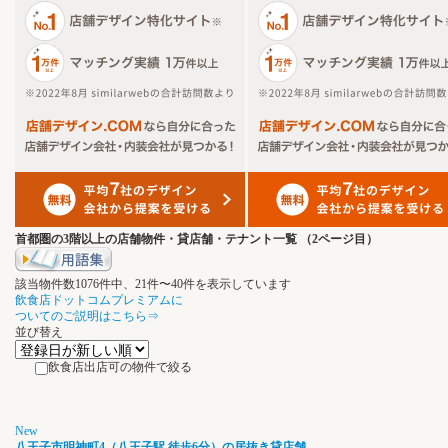
首都圏の3階以上の店舗物件・貸店舗・テナント一覧
（2ページ目）
該当物件数
1076
件中、
21
件〜
40
件を表示しています
飲食店ドットコムプレミアムに
ついてのご説明はこちら⇒
並び替え
飲食店出店可の物件で絞る
New
八王子市明神町4（八王子駅 徒歩6分）の居抜き貸店舗