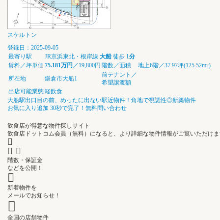
スケルトン
登録日：2025-09-05
最寄り駅
JR京浜東北・根岸線
大船
徒歩
1分
賃料／坪単価
75.181万円
／19,800円
階数／面積
地上6階／37.97坪(125.52m
)
2
前テナント／
所在地
鎌倉市大船1
希望譲渡額
出店可能業態
軽飲食
大船駅出口目の前、めったに出ない駅近物件！角地で視認性◎新築物件
お気に入り追加
30秒で完了！無料問い合わせ
飲食店が得意な物件探しサイト
飲食店ドットコム会員（無料）になると、
より詳細な物件情報
がご覧いただけま
階数・保証金
などを公開！
新着物件を
メールでお知らせ！
全国の店舗物件