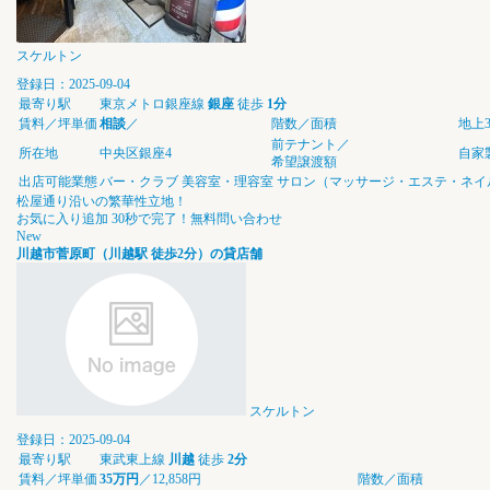
スケルトン
登録日：2025-09-04
最寄り駅
東京メトロ銀座線
銀座
徒歩
1分
賃料／坪単価
相談
／
階数／面積
地上3
前テナント／
所在地
中央区銀座4
自家
希望譲渡額
出店可能業態
バー・クラブ
美容室・理容室
サロン（マッサージ・エステ・ネイ
松屋通り沿いの繁華性立地！
お気に入り追加
30秒で完了！無料問い合わせ
New
川越市菅原町（川越駅 徒歩2分）の貸店舗
スケルトン
登録日：2025-09-04
最寄り駅
東武東上線
川越
徒歩
2分
賃料／坪単価
35万円
／12,858円
階数／面積