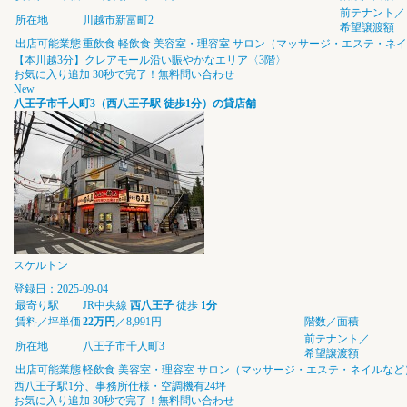
前テナント／
所在地
川越市新富町2
希望譲渡額
出店可能業態
重飲食
軽飲食
美容室・理容室
サロン（マッサージ・エステ・ネイ
【本川越3分】クレアモール沿い賑やかなエリア〈3階〉
お気に入り追加
30秒で完了！無料問い合わせ
New
八王子市千人町3（西八王子駅 徒歩1分）の貸店舗
スケルトン
登録日：2025-09-04
最寄り駅
JR中央線
西八王子
徒歩
1分
賃料／坪単価
22万円
／8,991円
階数／面積
前テナント／
所在地
八王子市千人町3
希望譲渡額
出店可能業態
軽飲食
美容室・理容室
サロン（マッサージ・エステ・ネイルなど
西八王子駅1分、事務所仕様・空調機有24坪
お気に入り追加
30秒で完了！無料問い合わせ