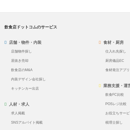
飲食店ドットコムのサービス
店舗・物件・内装
食材・厨房
店舗物件探し
仕入れ先探し
居抜き売却
厨房備品EC
飲食店のM&A
食材発注アプリ Pl
内装デザイン会社探し
業務支援・運
キッチンカー出店
飲食FC比較
人材・求人
POSレジ比較
求人掲載
お役立ちサービ
SNSアルバイト掲載
税理士探し