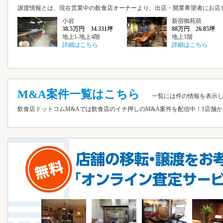
譲渡情報とは、現在営業中の飲食店オーナーより、出店・開業希望者にお
小岩
新宿御苑前
38.5万円 34.331坪
88万円 26.85坪
地上1-地上4階
地上1階
詳細はこちら
詳細はこちら
M&A案件一覧はこちら
一覧には
件の情報を表示
飲食店ドットコムM&Aでは飲食店のイチ押しのM&A案件を配信中！1店