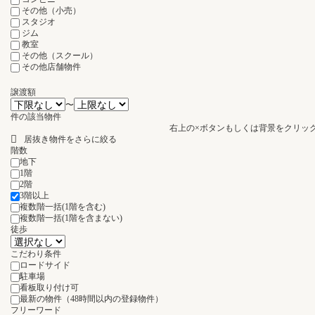
その他（小売）
スタジオ
ジム
教室
その他（スクール）
その他店舗物件
譲渡額
〜
件の該当物件
右上の×ボタンもしくは背景をクリッ
居抜き物件をさらに絞る
階数
地下
1階
2階
3階以上
複数階一括(1階を含む)
複数階一括(1階を含まない)
徒歩
こだわり条件
ロードサイド
駐車場
看板取り付け可
最新の物件（48時間以内の登録物件）
フリーワード