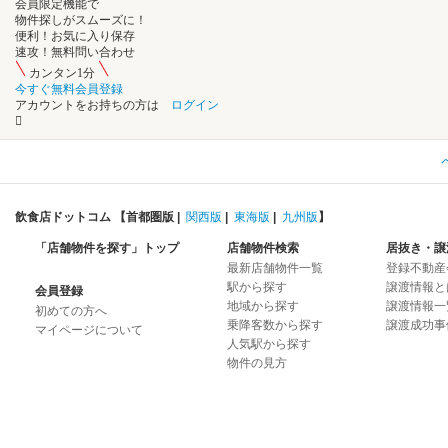
会員限定機能
で
物件探し
が
スムーズ
に
！
便利！
お気に入り保存
速攻！
無料問い合わせ
カンタン1分
今すぐ無料会員登録
アカウントをお持ちの方は
ログイン
飲食店ドットコム 【
首都圏版
|
関西版
|
東海版
|
九州版
】
「店舗物件を探す」トップ
店舗物件検索
居抜き・譲
最新店舗物件一覧
登録不動産
駅から探す
譲渡情報と
会員登録
地域から探す
譲渡情報一
初めての方へ
乗降客数から探す
譲渡成功事
マイページについて
人気駅から探す
物件の見方