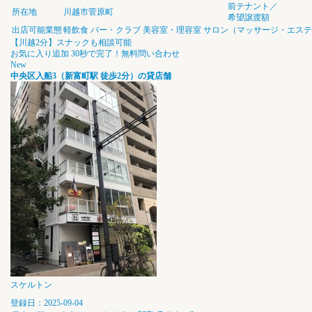
前テナント／
所在地
川越市菅原町
希望譲渡額
出店可能業態
軽飲食
バー・クラブ
美容室・理容室
サロン（マッサージ・エステ
【川越2分】スナックも相談可能
お気に入り追加
30秒で完了！無料問い合わせ
New
中央区入船3（新富町駅 徒歩2分）の貸店舗
スケルトン
登録日：2025-09-04