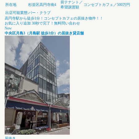
前テナント／
所在地
杉並区高円寺南4
コンセプトカフェ／500万円
希望譲渡額
出店可能業態
バー・クラブ
高円寺駅から徒歩1分！コンセプトカフェの居抜き物件！！
お気に入り追加
30秒で完了！無料問い合わせ
New
中央区月島3（月島駅 徒歩3分）の居抜き貸店舗
居抜き