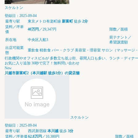
スケルトン
登録日：2025-09-04
最寄り駅
東京メトロ有楽町線
新富町
徒歩
2分
賃料／坪単
40万円
／29,347円
階数／面積
価
前テナント／
所在地
中央区入船3
希望譲渡額
出店可能業
重飲食
軽飲食
バー・クラブ
美容室・理容室
サロン（マッサージ
態
⾏政機関やオフィスビルが 多数⽴ち並ぶ街、昼間⼈⼝も多い、ランチ・ディナ
お気に入り追加
30秒で完了！無料問い合わせ
New
川越市新富町2（本川越駅 徒歩3分）の貸店舗
スケルトン
登録日：2025-09-04
最寄り駅
西武新宿線
本川越
徒歩
3分
賃料／坪単価
62.8万円
／10,380円
階数／面積