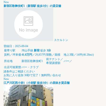
New
新宿区歌舞伎町1（新宿駅 徒歩3分）の貸店舗
スケルトン
登録日：2025-09-04
最寄り駅
JR山手線
新宿
徒歩
3分
賃料／坪単価
41.8万円
／29,857円
階数／面積
地上3階／14坪(46.28m
)
2
前テナント／
所在地
新宿区歌舞伎町1
バー／
希望譲渡額
出店可能業態
バー・クラブ
諸条件はご相談ください
お気に入り追加
30秒で完了！無料問い合わせ
New
江戸川区西小岩1（小岩駅 徒歩3分）の居抜き貸店舗