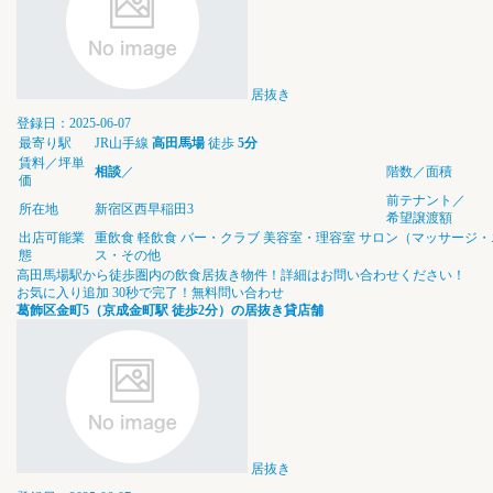
居抜き
登録日：2025-06-07
最寄り駅
JR山手線
高田馬場
徒歩
5分
賃料／坪単
相談
／
階数／面積
価
前テナント／
所在地
新宿区西早稲田3
希望譲渡額
出店可能業
重飲食
軽飲食
バー・クラブ
美容室・理容室
サロン（マッサージ・
態
ス・その他
高田馬場駅から徒歩圏内の飲食居抜き物件！詳細はお問い合わせください！
お気に入り追加
30秒で完了！無料問い合わせ
葛飾区金町5（京成金町駅 徒歩2分）の居抜き貸店舗
居抜き