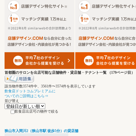
首都圏のサロンを出店可能な店舗物件・貸店舗・テナント一覧
（179ページ目）
該当物件数
3574
件中、
3561
件〜
3574
件を表示しています
飲食店ドットコムプレミアムに
ついてのご説明はこちら⇒
並び替え
飲食店出店可の物件で絞る
狭山市入間川2（狭山市駅 徒歩5分）の貸店舗