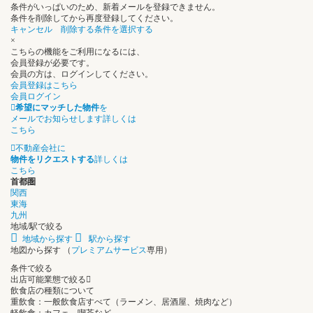
条件がいっぱいのため、新着メールを登録できません。
条件を削除してから再度登録してください。
キャンセル
削除する条件を選択する
×
こちらの機能をご利用になるには、
会員登録が必要です。
会員の方は、ログインしてください。
会員登録はこちら
会員ログイン
希望にマッチした物件
を
メールでお知らせします
詳しくは
こちら
不動産会社に
物件をリクエストする
詳しくは
こちら
首都圏
関西
東海
九州
地域/駅で絞る
地域から探す
駅から探す
地図から探す
（
プレミアムサービス
専用）
条件で絞る
出店可能業態で絞る
飲食店の種類について
重飲食：一般飲食店すべて（ラーメン、居酒屋、焼肉など）