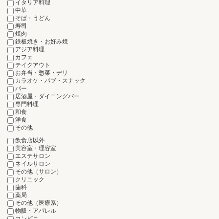
イタリア料理
中華
そば・うどん
寿司
焼肉
鉄板焼き・お好み焼
アジア料理
カフェ
テイクアウト
お弁当・惣菜・デリ
カラオケ・パブ・スナック
バー
居酒屋・ダイニングバー
専門料理
和食
洋食
その他
飲食店以外
美容室・理容室
エステサロン
ネイルサロン
その他（サロン）
クリニック
歯科
薬局
その他（医療系）
物販・アパレル
コンビニ