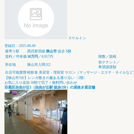
スケルトン
登録日：2025-06-09
最寄り駅
西武新宿線
狭山市
徒歩
5分
賃料／坪単価
30万円
／9,917円
階数／面積
前テナント／
所在地
狭山市入間川2
希望譲渡額
出店可能業態
軽飲食
美容室・理容室
サロン（マッサージ・エステ・ネイルなど
【狭山市5分】レンガ敷きの趣ある通り沿い〈1階〉
お気に入り追加
30秒で完了！無料問い合わせ
目黒区自由が丘1（自由が丘駅 徒歩2分）の居抜き貸店舗