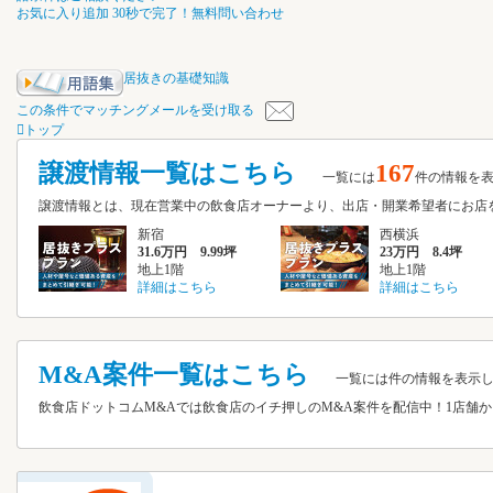
お気に入り追加
30秒で完了！無料問い合わせ
居抜きの基礎知識
この条件でマッチングメールを受け取る
トップ
譲渡情報一覧はこちら
167
一覧には
件の情報を
譲渡情報とは、現在営業中の飲食店オーナーより、出店・開業希望者にお
新宿
西横浜
31.6万円 9.99坪
23万円 8.4坪
地上1階
地上1階
詳細はこちら
詳細はこちら
M&A案件一覧はこちら
一覧には
件の情報を表示
飲食店ドットコムM&Aでは飲食店のイチ押しのM&A案件を配信中！1店