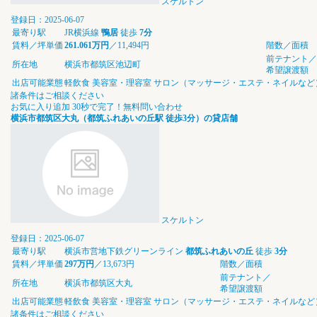
スケルトン
登録日：2025-06-07
最寄り駅
JR横浜線
鴨居
徒歩
7分
賃料／坪単価
261.061万円
／11,494円
階数／面積
前テナント／
所在地
横浜市都筑区池辺町
希望譲渡額
出店可能業態
軽飲食
美容室・理容室
サロン（マッサージ・エステ・ネイルなど
諸条件はご相談ください
お気に入り追加
30秒で完了！無料問い合わせ
横浜市都筑区大丸（都筑ふれあいの丘駅 徒歩3分）の貸店舗
スケルトン
登録日：2025-06-07
最寄り駅
横浜市営地下鉄グリーンライン
都筑ふれあいの丘
徒歩
3分
賃料／坪単価
297万円
／13,673円
階数／面積
前テナント／
所在地
横浜市都筑区大丸
希望譲渡額
出店可能業態
軽飲食
美容室・理容室
サロン（マッサージ・エステ・ネイルなど
諸条件はご相談ください