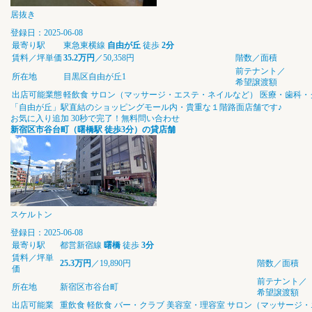
居抜き
登録日：2025-06-08
最寄り駅
東急東横線
自由が丘
徒歩
2分
賃料／坪単価
35.2万円
／50,358円
階数／面積
前テナント／
所在地
目黒区自由が丘1
希望譲渡額
出店可能業態
軽飲食
サロン（マッサージ・エステ・ネイルなど）
医療・歯科・
「自由が丘」駅直結のショッピングモール内・貴重な１階路面店舗です♪
お気に入り追加
30秒で完了！無料問い合わせ
新宿区市谷台町（曙橋駅 徒歩3分）の貸店舗
スケルトン
登録日：2025-06-08
最寄り駅
都営新宿線
曙橋
徒歩
3分
賃料／坪単
25.3万円
／19,890円
階数／面積
価
前テナント／
所在地
新宿区市谷台町
希望譲渡額
出店可能業
重飲食
軽飲食
バー・クラブ
美容室・理容室
サロン（マッサージ・