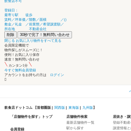
飲食店不可
登録日：
最寄り駅
徒歩
賃料／坪単価
／
階数／面積
／
(
)
敷金／礼金
／
前業態／希望譲渡額
／
所在地
不動産会社
削除
30秒で完了！無料問い合わせ
閉じる
お気に入り物件をすべて見る
会員限定機能
で
物件探し
が
スムーズ
に
！
便利！
お気に入り保存
速攻！
無料問い合わせ
カンタン1分
今すぐ無料会員登録
アカウントをお持ちの方は
ログイン
飲食店ドットコム 【
首都圏版
|
関西版
|
東海版
|
九州版
】
「店舗物件を探す」トップ
店舗物件検索
居抜き・譲
最新店舗物件一覧
登録不動産
駅から探す
譲渡情報と
会員登録