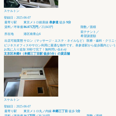
スケルトン
登録日：2025-06-07
最寄り駅
東京メトロ銀座線
表参道
徒歩
9分
賃料／坪単価
86.075万円
／23,843円
階数／面積
前テナント／
所在地
港区南青山6
希望譲渡額
出店可能業態
サロン（マッサージ・エステ・ネイルなど）
医療・歯科・クリニ
ビジネスオフィスやサロン利用に最適な物件です。表参道駅から徒歩圏内という
お気に入り追加
30秒で完了！無料問い合わせ
文京区本郷4（本郷三丁目駅 徒歩5分）の貸店舗
スケルトン
登録日：2025-06-07
最寄り駅
東京メトロ丸ノ内線
本郷三丁目
徒歩
5分
賃料／坪単価
16.5万円
／36,344円
階数／面積