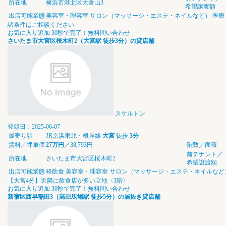
所在地
横浜市港北区大倉山3
希望譲渡額
出店可能業態
美容室・理容室
サロン（マッサージ・エステ・ネイルなど）
医療
諸条件はご相談ください
お気に入り追加
30秒で完了！無料問い合わせ
さいたま市大宮区桜木町2（大宮駅 徒歩3分）の貸店舗
スケルトン
登録日：2025-06-07
最寄り駅
JR京浜東北・根岸線
大宮
徒歩
3分
賃料／坪単価
27万円
／38,793円
階数／面積
前テナント／
所在地
さいたま市大宮区桜木町2
希望譲渡額
出店可能業態
軽飲食
美容室・理容室
サロン（マッサージ・エステ・ネイルなど
【大宮4分】近隣に飲食店が多い立地〈3階〉
お気に入り追加
30秒で完了！無料問い合わせ
新宿区西早稲田3（高田馬場駅 徒歩5分）の居抜き貸店舗