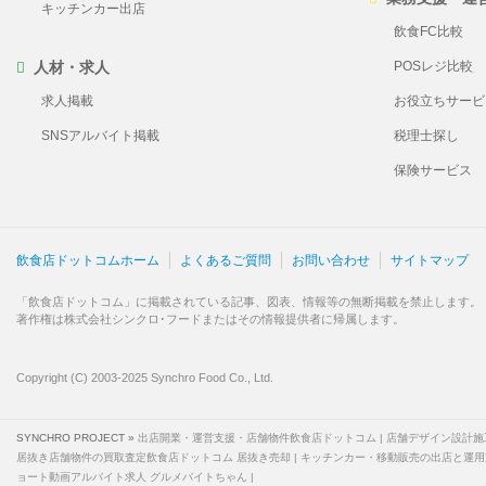
キッチンカー出店
飲食FC比較
人材・求人
POSレジ比較
求人掲載
お役立ちサービ
SNSアルバイト掲載
税理士探し
保険サービス
飲食店ドットコムホーム
よくあるご質問
お問い合わせ
サイトマップ
「飲食店ドットコム」に掲載されている記事、図表、情報等の無断掲載を禁止します。
著作権は株式会社シンクロ･フードまたはその情報提供者に帰属します。
Copyright (C) 2003-2025 Synchro Food Co., Ltd.
SYNCHRO PROJECT »
出店開業・運営支援・店舗物件飲食店ドットコム
店舗デザイン設計施
居抜き店舗物件の買取査定飲食店ドットコム 居抜き売却
キッチンカー・移動販売の出店と運用
ョート動画アルバイト求人 グルメバイトちゃん