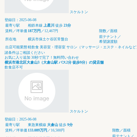
スケルトン
登録日：2025-06-08
最寄り駅
相鉄本線
上星川
徒歩
23分
賃料／坪単価
187万円
／12,467円
階数／面積
前テナント／
所在地
横浜市保土ケ谷区常盤台
希望譲渡額
出店可能業態
軽飲食
美容室・理容室
サロン（マッサージ・エステ・ネイルなど
諸条件はご相談ください
お気に入り追加
30秒で完了！無料問い合わせ
横浜市港北区大倉山3（大倉山駅 バス2分 徒歩9分）の貸店舗
飲食店不可
スケルトン
登録日：2025-06-08
最寄り駅
東急東横線
大倉山
徒歩
9分
賃料／坪単価
133.089万円
／16,500円
階数／面積
前テナント／