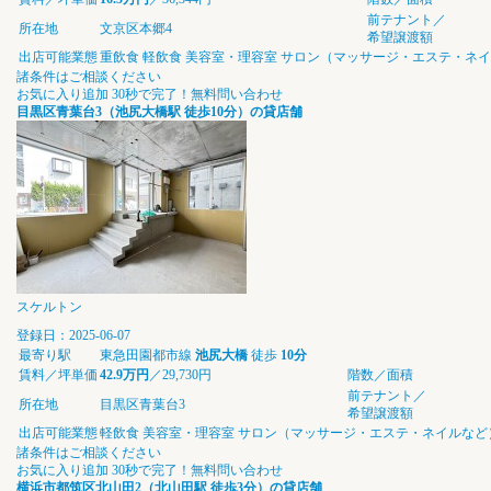
前テナント／
所在地
文京区本郷4
希望譲渡額
出店可能業態
重飲食
軽飲食
美容室・理容室
サロン（マッサージ・エステ・ネイ
諸条件はご相談ください
お気に入り追加
30秒で完了！無料問い合わせ
目黒区青葉台3（池尻大橋駅 徒歩10分）の貸店舗
スケルトン
登録日：2025-06-07
最寄り駅
東急田園都市線
池尻大橋
徒歩
10分
賃料／坪単価
42.9万円
／29,730円
階数／面積
前テナント／
所在地
目黒区青葉台3
希望譲渡額
出店可能業態
軽飲食
美容室・理容室
サロン（マッサージ・エステ・ネイルなど
諸条件はご相談ください
お気に入り追加
30秒で完了！無料問い合わせ
横浜市都筑区北山田2（北山田駅 徒歩3分）の貸店舗