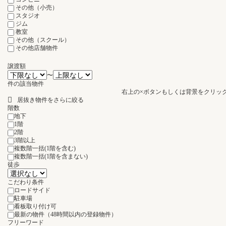
その他（小売）
スタジオ
ジム
教室
その他（スクール）
その他店舗物件
譲渡額
〜
件の該当物件
右上の×ボタンもしくは背景をクリッ
居抜き物件をさらに絞る
階数
地下
1階
2階
3階以上
複数階一括(1階を含む)
複数階一括(1階を含まない)
徒歩
こだわり条件
ロードサイド
駐車場
看板取り付け可
最新の物件（48時間以内の登録物件）
フリーワード