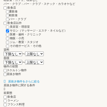
軽飲食：カフェ、喫茶など
バー・クラブ：バー・クラブ・スナック・カラオケなど
飲食店
重飲食
軽飲食
バー・クラブ
飲食店以外
美容室・理容室
サロン（マッサージ・エステ・ネイルなど）
医療・歯科・クリニック
物販・小売
ジム・教室・スタジオ
その他サービス・その他
賃料
〜
面積
〜
物件の状態
スケルトン物件
居抜き物件
居抜き物件をさらに絞る
居抜き物件に関する条件
前業態
飲食店
ラーメン
フランス料理