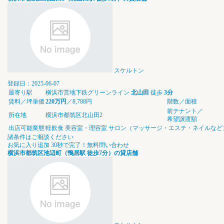
スケルトン
登録日：2025-06-07
最寄り駅
横浜市営地下鉄グリーンライン
北山田
徒歩
3分
賃料／坪単価
220万円
／8,788円
階数／面積
前テナント／
所在地
横浜市都筑区北山田2
希望譲渡額
出店可能業態
軽飲食
美容室・理容室
サロン（マッサージ・エステ・ネイルなど
諸条件はご相談ください
お気に入り追加
30秒で完了！無料問い合わせ
横浜市都筑区池辺町（鴨居駅 徒歩7分）の貸店舗