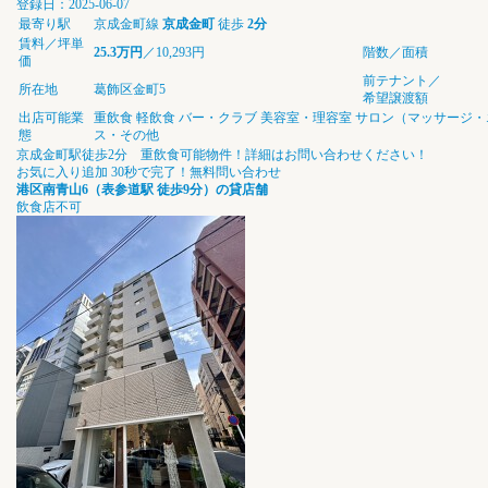
登録日：2025-06-07
最寄り駅
京成金町線
京成金町
徒歩
2分
賃料／坪単
25.3万円
／10,293円
階数／面積
価
前テナント／
所在地
葛飾区金町5
希望譲渡額
出店可能業
重飲食
軽飲食
バー・クラブ
美容室・理容室
サロン（マッサージ・
態
ス・その他
京成金町駅徒歩2分 重飲食可能物件！詳細はお問い合わせください！
お気に入り追加
30秒で完了！無料問い合わせ
港区南青山6（表参道駅 徒歩9分）の貸店舗
飲食店不可