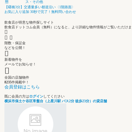
態
ス・その他
【曙橋3分】交通量多い都道沿い〈1階路面〉
お気に入り追加
30秒で完了！無料問い合わせ
飲食店が得意な物件探しサイト
飲食店ドットコム会員（無料）になると、
より詳細な物件情報
がご覧いただけま
階数・保証金
などを公開！
新着物件を
メールでお知らせ！
全国の店舗物件
8235
件掲載中！
会員登録はこちら
既に会員の方は
ログイン
してください
横浜市保土ケ谷区常盤台（上星川駅 バス2分 徒歩23分）の貸店舗