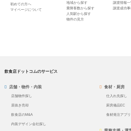
地域から探す
譲渡情報一
初めての方へ
乗降客数から探す
譲渡成功事
マイページについて
人気駅から探す
物件の見方
飲食店ドットコムのサービス
店舗・物件・内装
食材・厨房
店舗物件探し
仕入れ先探し
居抜き売却
厨房備品EC
飲食店のM&A
食材発注アプリ Pl
内装デザイン会社探し
業務支援・運