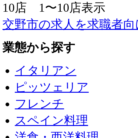
10
店
1〜10
店表示
交野市の求人を求職者向
業態から探す
イタリアン
ピッツェリア
フレンチ
スペイン料理
洋食・西洋料理