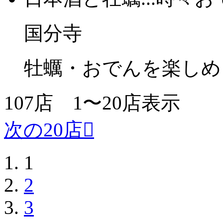
国分寺
牡蠣・おでんを楽しめ
107
店
1〜20
店表示
次の20店
1
2
3