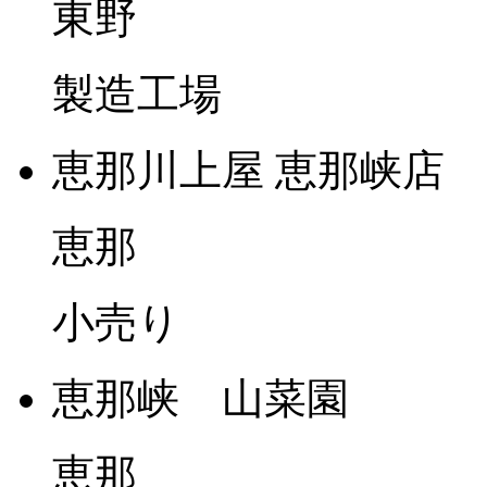
東野
製造工場
恵那川上屋 恵那峡店
恵那
小売り
恵那峡 山菜園
恵那