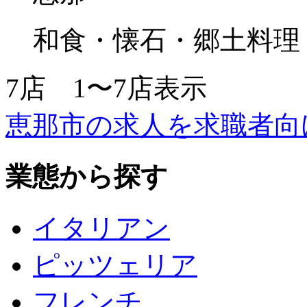
和食・懐石・郷土料理
7
店
1〜7
店表示
恵那市の求人を求職者向
業態から探す
イタリアン
ピッツェリア
フレンチ