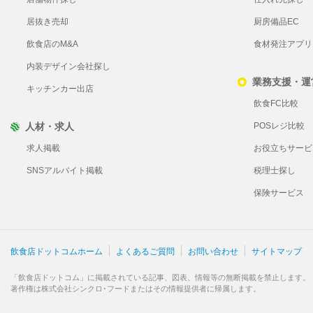
居抜き売却
厨房備品EC
飲食店のM&A
食材発注アプリ Pl
内装デザイン会社探し
業務支援・運
キッチンカー出店
飲食FC比較
人材・求人
POSレジ比較
求人掲載
お役立ちサービ
SNSアルバイト掲載
税理士探し
保険サービス
飲食店ドットコムホーム
よくあるご質問
お問い合わせ
サイトマップ
「飲食店ドットコム」に掲載されている記事、図表、情報等の無断掲載を禁止します。
著作権は株式会社シンクロ･フードまたはその情報提供者に帰属します。