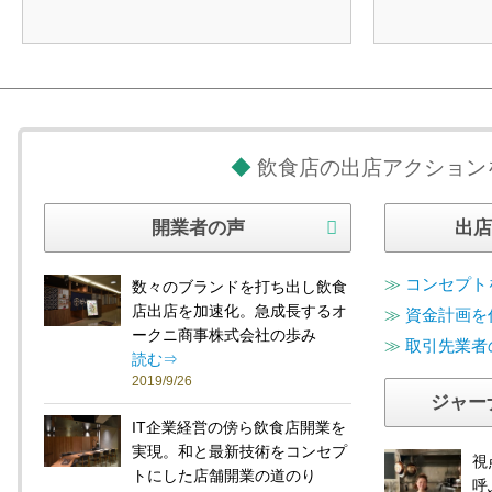
飲食店の出店アクション
開業者の声
出店
コンセプト
数々のブランドを打ち出し飲食
店出店を加速化。急成長するオ
資金計画を
ークニ商事株式会社の歩み
取引先業者
読む⇒
2019/9/26
ジャー
IT企業経営の傍ら飲食店開業を
実現。和と最新技術をコンセプ
視
トにした店舗開業の道のり
呼