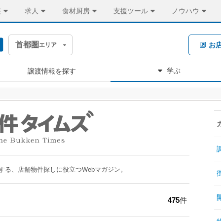
装
求人
食材厨房
支援ツール
ノウハウ
首都圏
お
エリア
学ぶ
譲渡情報を探す
する、店舗物件探しに役立つWebマガジン。
475
件