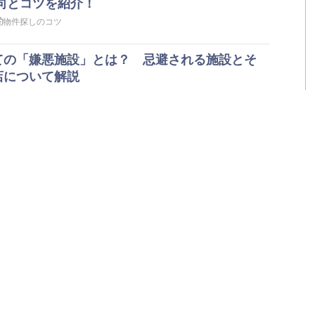
向とコツを紹介！
物件探しのコツ
ての「嫌悪施設」とは？ 忌避される施設とそ
店について解説
物件探しのコツ
食店を成功させるために取り入れるべき「５つ
？
物件探しのコツ
レーション構築は「物件探し」の段階から。最
のコツを解説
物件探しのコツ
ンセルポリシーは必須？ やっておきたいノーシ
ャンセル）対策を解説
物件探しのコツ