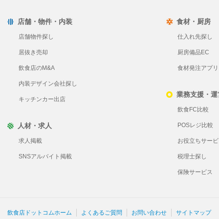
店舗・物件・内装
食材・厨房
店舗物件探し
仕入れ先探し
居抜き売却
厨房備品EC
飲食店のM&A
食材発注アプリ Pl
内装デザイン会社探し
業務支援・運
キッチンカー出店
飲食FC比較
人材・求人
POSレジ比較
求人掲載
お役立ちサービ
SNSアルバイト掲載
税理士探し
保険サービス
飲食店ドットコムホーム
よくあるご質問
お問い合わせ
サイトマップ