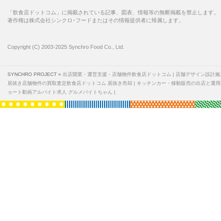
「飲食店ドットコム」に掲載されている記事、図表、情報等の無断掲載を禁止します。
著作権は株式会社シンクロ･フードまたはその情報提供者に帰属します。
Copyright (C) 2003-2025 Synchro Food Co., Ltd.
SYNCHRO PROJECT »
出店開業・運営支援・店舗物件飲食店ドットコム
店舗デザイン設計施
居抜き店舗物件の買取査定飲食店ドットコム 居抜き売却
キッチンカー・移動販売の出店と運用
ョート動画アルバイト求人 グルメバイトちゃん