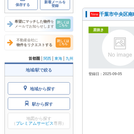
新着メールを
保存する
登録
千葉市中央区南
New
希望にマッチした物件
を
詳しくは
こちら
メールでお知らせします
居抜き
不動産会社に
詳しくは
こちら
物件をリクエストする
首都圏
関西
東海
九州
地域/駅で絞る
登録日：2025-09-05
地域から探す
駅から探す
地図から探す
（
プレミアムサービス
専用）