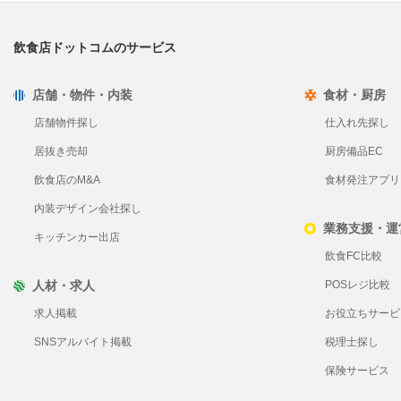
飲食店ドットコムのサービス
店舗・物件・内装
食材・厨房
店舗物件探し
仕入れ先探し
居抜き売却
厨房備品EC
飲食店のM&A
食材発注アプリ Pl
内装デザイン会社探し
業務支援・運
キッチンカー出店
飲食FC比較
人材・求人
POSレジ比較
求人掲載
お役立ちサービ
SNSアルバイト掲載
税理士探し
保険サービス