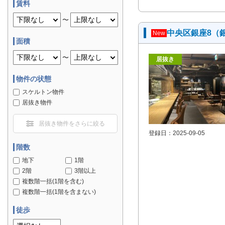
賃料
〜
中央区銀座8（
New
面積
〜
居抜き
物件の状態
スケルトン物件
居抜き物件
居抜き物件をさらに絞る
登録日：2025-09-05
階数
地下
1階
2階
3階以上
複数階一括(1階を含む)
複数階一括(1階を含まない)
徒歩