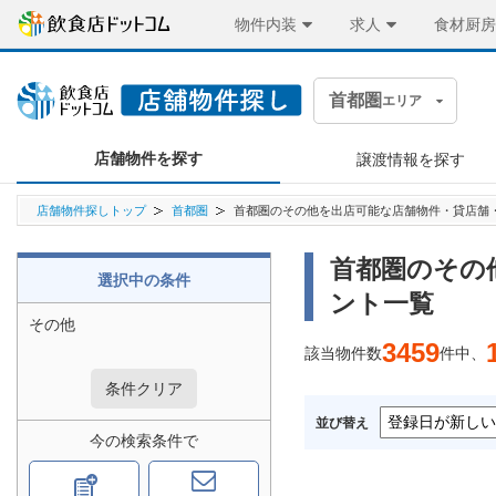
物件内装
求人
食材厨房
首都圏
エリア
店舗物件を探す
譲渡情報を探す
店舗物件探しトップ
首都圏
首都圏のその他を出店可能な店舗物件・貸店舗
首都圏のその
選択中の条件
ント一覧
その他
3459
該当物件数
件中、
条件クリア
並び替え
今の検索条件で