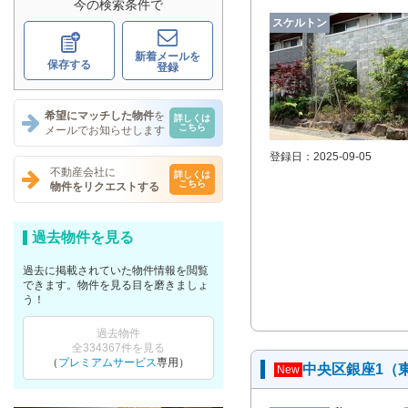
今の検索条件で
スケルトン
新着メールを
保存する
登録
希望にマッチした物件
を
詳しくは
こちら
メールでお知らせします
登録日：2025-09-05
不動産会社に
詳しくは
こちら
物件をリクエストする
過去物件を見る
過去に掲載されていた物件情報を閲覧
できます。物件を見る目を磨きましょ
う！
過去物件
全334367件を見る
（
プレミアムサービス
専用）
中央区銀座1（
New