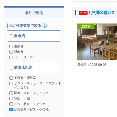
江戸川区瑞江2
条件で絞る
New
出店可能業態で絞る
居抜き
飲食店
重飲食
軽飲食
バー・クラブ
登録日：2025-09-05
飲食店以外
美容室・理容室
サロン（マッサージ・エステ・ネ
イルなど）
医療・歯科・クリニック
物販・小売
ジム・教室・スタジオ
その他サービス・その他